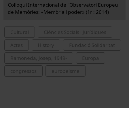
Col·loqui Internacional de l’Observatori Europeu
de Memòries: «Memòria i poder» (1r : 2014)
Cultural
Ciències Socials i Jurídiques
Actes
History
Fundació Solidaritat
Ramoneda, Josep, 1949-
Europa
congressos
europeisme
Related videos