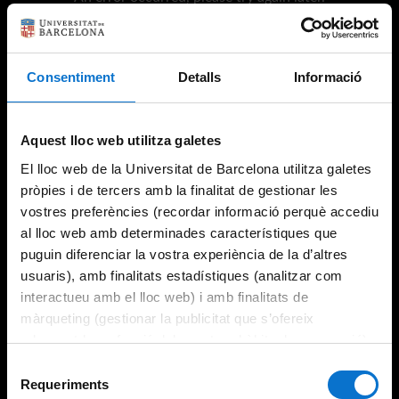
Consentiment
Detalls
Informació
Try again
Aquest lloc web utilitza galetes
El lloc web de la Universitat de Barcelona utilitza galetes
pròpies i de tercers amb la finalitat de gestionar les
vostres preferències (recordar informació perquè accediu
al lloc web amb determinades característiques que
puguin diferenciar la vostra experiència de la d’altres
usuaris), amb finalitats estadístiques (analitzar com
interactueu amb el lloc web) i amb finalitats de
màrqueting (gestionar la publicitat que s’ofereix
adequant-la en funció dels vostres hàbits de navegació).
Per obtenir més informació sobre les galetes podeu
Selecció
consultar la
Política de galetes del lloc web de la
Requeriments
de