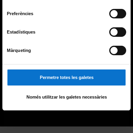
Universitat de Barcelona
.
consentiment
Preferències
Estadístiques
Màrqueting
Permetre totes les galetes
Només utilitzar les galetes necessàries