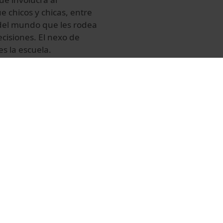
e chicos y chicas, entre
 del mundo que les rodea
cisiones. El nexo de
es la escuela.
anera sana, equilibrada
yuda a combatir posibles
a. En la escuela, la
ión cubren las
endo en cuenta tanto la
 Audiovisuals de la
rcelona y alrededores,