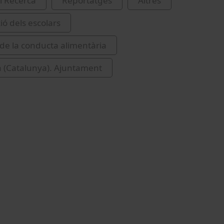
i Recerca
Reportatges
Altres
ió dels escolars
 de la conducta alimentària
 (Catalunya). Ajuntament