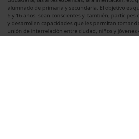
alumnado de primaria y secundaria. El objetivo es qu
6 y 16 años, sean conscientes y, también, partícipes
y desarrollen capacidades que les permitan tomar de
unión de interrelación entre ciudad, niños y jóvenes 
La escuela enseña a los menores a alimentarse de m
y, también, divertida. Una alimentación saludable a
transtornos alimenticios como la obesidad i la anorexi
ingesta y el control correcto de la dieta y su preprac
necesidades físiques y psíquicas de los menors, teni
diversidad cultural como médica de los menores.
La realización de la serie corre a cargo de los Serveis
Universitat de Barcelona (UB), que tiene lugar en Ba
durante 2006.
© Unitat de Producció Audiovisual