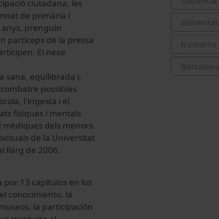
Docència 
cipació ciutadana, les
umnat de primària i
alimentac
16 anys, prenguin
in partíceps de la pressa
trastorns
rticipen. El nexe
Barcelona
 sana, equilibrada i,
 combatre possibles
cola, l'ingesta i el
ats físiques i mentals
s i mèdiques dels menors.
ovisuals de la Universitat
al llarg de 2006.
por 13 capítulos en los
el conocimiento, la
s museos, la participación
ue involucra al