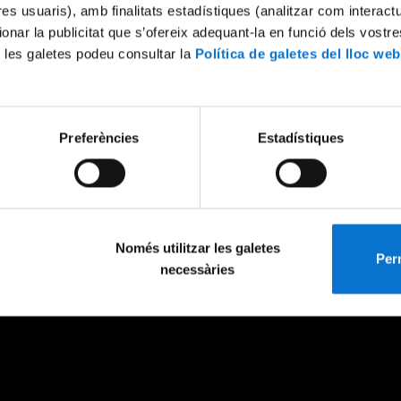
tres usuaris), amb finalitats estadístiques (analitzar com interac
ionar la publicitat que s’ofereix adequant-la en funció dels vostr
 les galetes podeu consultar la
Política de galetes del lloc web
Preferències
Estadístiques
Només utilitzar les galetes
Perm
necessàries