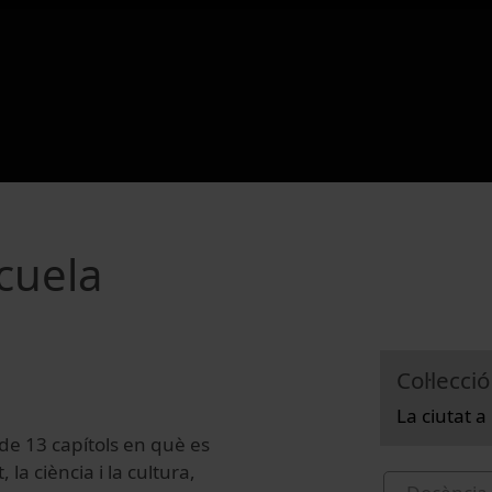
scuela
Col·lecció
La ciutat a 
e 13 capítols en què es
a ciència i la cultura,