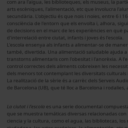
com ara l'aigua, les biblioteques, els museus, la parti
arts escèniques, l'alimentació, etc que involucra l'al
secundària. L'objectiu és que nois i noies, entre 6 i 
consciència de l'entorn que els envolta i, alhora, sigu
de decisions en el marc de les experiències en què pa
d'interrelació entre ciutat, infants i joves és l'escola.
L'escola ensenya als infants a alimentar-se de manera
també, divertida. Una alimentació saludable ajuda a
transtorns alimentaris com l'obesitat i l'anorèxia. A l'es
control correctes dels aliments cobreixen les necessit
dels menors tot contemplant les diversitats cultural
La realització de la sèrie és a carrèc dels Serveis Audi
de Barcelona (UB), que té lloc a Barcelona i rodalies, 
La ciutat i l'escola
es una serie documental compuesta 
que se muestra temáticas diversas relacionadas con 
ciencia y la cultura, como el agua, las bibliotecas, lo
ciudadana, las artes escénicas, la alimentación, etc q