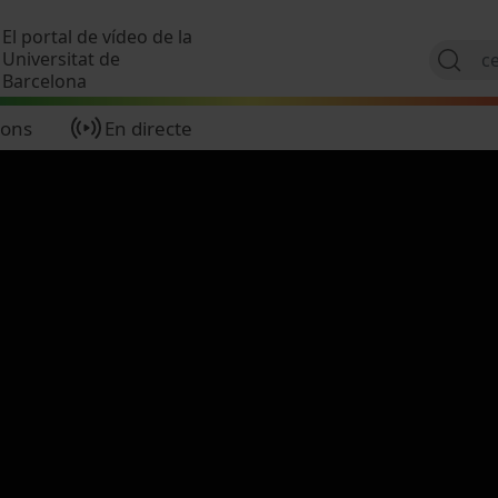
Vés al contingut
El portal de vídeo de la
Universitat de
Barcelona
ions
En directe