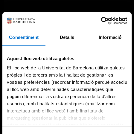
Consentiment
Detalls
Informació
Aquest lloc web utilitza galetes
El lloc web de la Universitat de Barcelona utilitza galetes
pròpies i de tercers amb la finalitat de gestionar les
vostres preferències (recordar informació perquè accediu
al lloc web amb determinades característiques que
puguin diferenciar la vostra experiència de la d’altres
usuaris), amb finalitats estadístiques (analitzar com
interactueu amb el lloc web) i amb finalitats de
màrqueting (gestionar la publicitat que s’ofereix
adequant-la en funció dels vostres hàbits de navegació).
Per obtenir més informació sobre les galetes podeu