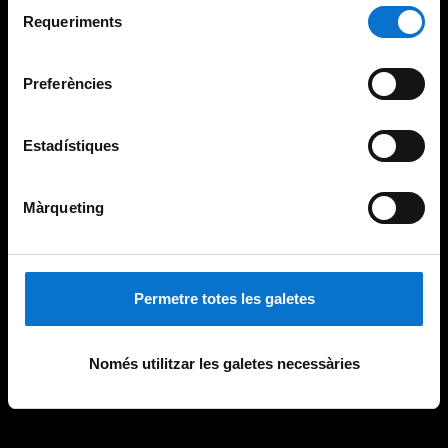
Selecció
consultar la
Política de galetes del lloc web de la
Requeriments
de
Universitat de Barcelona
.
consentiment
Preferències
Estadístiques
Màrqueting
Permetre totes les galetes
Només utilitzar les galetes necessàries