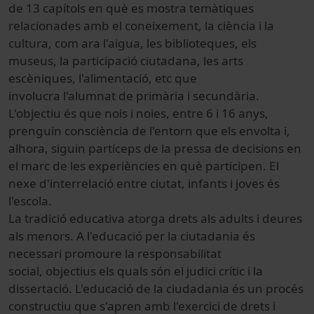
de 13 capítols en què es mostra temàtiques
relacionades amb el coneixement, la ciència i la
cultura, com ara l'aigua, les biblioteques, els
museus, la participació ciutadana, les arts
escèniques, l'alimentació, etc que
involucra l'alumnat de primària i secundària.
L'objectiu és que nois i noies, entre 6 i 16 anys,
prenguin consciència de l'entorn que els envolta i,
alhora, siguin partíceps de la pressa de decisions en
el marc de les experiències en què participen. El
nexe d'interrelació entre ciutat, infants i joves és
l'escola.
La tradició educativa atorga drets als adults i deures
als menors. A l'educació per la ciutadania és
necessari promoure la responsabilitat
social, objectius els quals són el judici crític i la
dissertació. L'educació de la ciudadania és un procés
constructiu que s'apren amb l'exercici de drets i