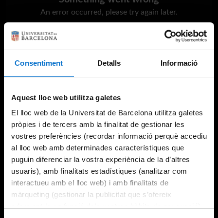
An error occurred, please try again later.
Try again
Consentiment
Detalls
Informació
Aquest lloc web utilitza galetes
El lloc web de la Universitat de Barcelona utilitza galetes
pròpies i de tercers amb la finalitat de gestionar les
vostres preferències (recordar informació perquè accediu
al lloc web amb determinades característiques que
puguin diferenciar la vostra experiència de la d’altres
usuaris), amb finalitats estadístiques (analitzar com
interactueu amb el lloc web) i amb finalitats de
màrqueting (gestionar la publicitat que s’ofereix
adequant-la en funció dels vostres hàbits de navegació).
Per obtenir més informació sobre les galetes podeu