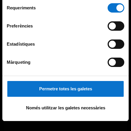
Selecció
consultar la
Política de galetes del lloc web de la
Requeriments
de
Universitat de Barcelona
.
consentiment
Preferències
Estadístiques
Màrqueting
Permetre totes les galetes
Només utilitzar les galetes necessàries