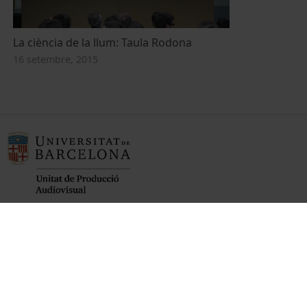
La ciència de la llum: Taula Rodona
16 setembre, 2015
Fundadora de la
Membre de la
Membre de la