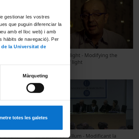
 de gestionar les vostres
ues que puguin diferenciar la
tueu amb el lloc web) i amb
es hàbits de navegació). Per
 de la Universitat de
f light
The science of light - Modifying the
composition of light
12 gener, 2016
Màrqueting
etre totes les galetes
e la llum
La ciència de la llum - Modificant la