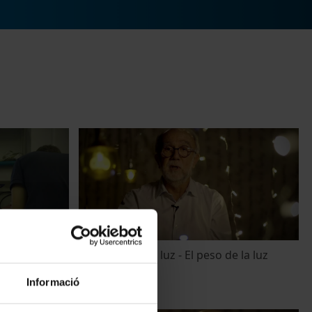
ando la
La ciencia de la luz - El peso de la luz
8 febrer, 2016
Informació