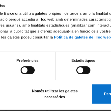
etes
de Barcelona utilitza galetes pròpies i de tercers amb la finalitat
mació perquè accediu al lloc web amb determinades característiq
tres usuaris), amb finalitats estadístiques (analitzar com interac
ionar la publicitat que s’ofereix adequant-la en funció dels vostr
 les galetes podeu consultar la
Política de galetes del lloc web
f light - The Weight of light
The science of light - Living o
12 gener, 2016
Preferències
Estadístiques
Només utilitzar les galetes
Perm
necessàries
f light - Accomplices of light
La ciència de la llum. Viure d