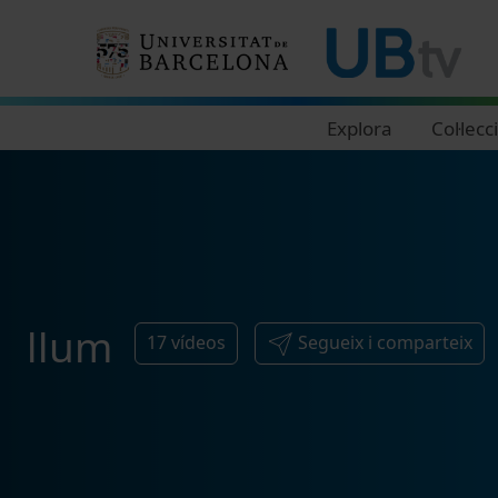
Navegació principal
Explora
Col·lecc
llum
17
vídeos
Segueix i comparteix