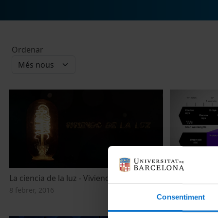
Ordenar
La ciencia de la luz - Viviendo de la luz
La ciencia de
8 febrer, 2016
8 febrer, 2016
Consentiment