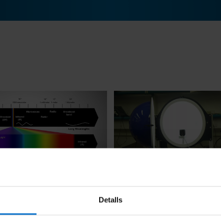
 la luz - La radiación THZ
La ciencia de la luz - Modific
composición de la luz
Detalls
8 febrer, 2016