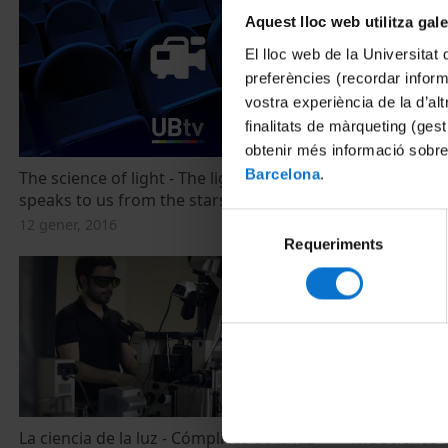
Aquest lloc web utilitza gal
El lloc web de la Universitat 
preferències (recordar infor
vostra experiència de la d’al
finalitats de màrqueting (gest
obtenir més informació sobre
Barcelona
.
The science of light - The light that
The science o
speaks to us from the stars
12 gener, 2016
Selecció
12 gener, 2016
Requeriments
de
consentiment
La ciencia de la luz - Cómplices de la luz
The science o