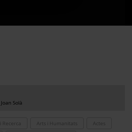
 Joan Solà
i Recerca
Arts i Humanitats
Actes