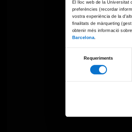
El lloc web de la Universitat 
preferències (recordar infor
vostra experiència de la d’al
finalitats de màrqueting (gest
obtenir més informació sobre
Barcelona
.
Selecció
Requeriments
de
consentiment