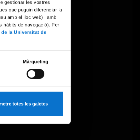
 de gestionar les vostres
ues que puguin diferenciar la
tueu amb el lloc web) i amb
es hàbits de navegació). Per
 de la Universitat de
Màrqueting
etre totes les galetes