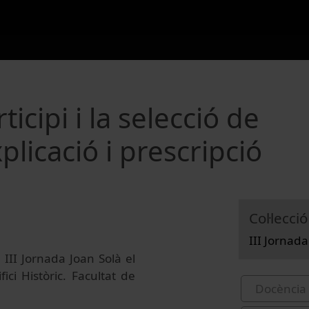
icipi i la selecció de
xplicació i prescripció
Col·lecció
III Jornada
 III Jornada Joan Solà el
ici Històric. Facultat de
Docència 