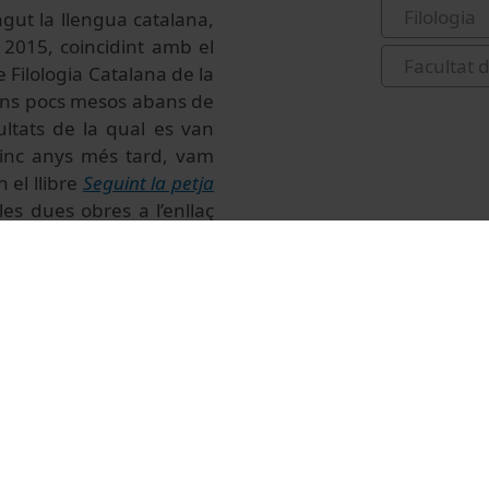
Filologia
ngut la llengua catalana,
 2015, coincidint amb el
Facultat 
 Filologia Catalana de la
 fins pocs mesos abans de
sultats de la qual es van
Cinc anys més tard, vam
 el llibre
Seguint la petja
s dues obres a l’enllaç
que ens va deixar, hem
l divendres 17 d’octubre,
seva obra i dels aspectes
fondre’ls entre el públic
enda/iii-jornada-joan-