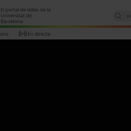
Vés al contingut
El portal de vídeo de la
Universitat de
Barcelona
ions
En directe