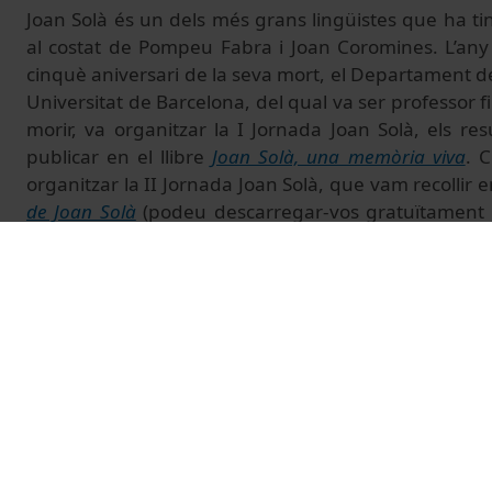
Joan Solà és un dels més grans lingüistes que ha ti
al costat de Pompeu Fabra i Joan Coromines. L’any
cinquè aniversari de la seva mort, el Departament de
Universitat de Barcelona, del qual va ser professor
morir, va organitzar la I Jornada Joan Solà, els re
publicar en el llibre
Joan Solà, una memòria viva
. 
organitzar la II Jornada Joan Solà, que vam recollir en
de Joan Solà
(podeu descarregar-vos gratuïtament le
corresponent). Enguany que ja fa quinze anys 
organitzat la III Jornada Joan Solà, que tindrà lloc e
amb el propòsit de continuar la feina d’estudi de la 
de la lingüística pels quals es va interessar, i de di
interessat.
Més informació i programa:
https://filcat.ub.edu/ag
sola