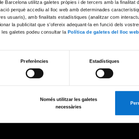
de Barcelona utilitza galetes pròpies i de tercers amb la finalitat
mació perquè accediu al lloc web amb determinades característiq
tres usuaris), amb finalitats estadístiques (analitzar com interac
ionar la publicitat que s’ofereix adequant-la en funció dels vostr
 les galetes podeu consultar la
Política de galetes del lloc web
Preferències
Estadístiques
Només utilitzar les galetes
Perm
necessàries