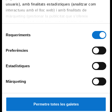
usuaris), amb finalitats estadístiques (analitzar com
interactueu amb el lloc web) i amb finalitats de
màrqueting (gestionar la publicitat que s’ofereix
adequant-la en funció dels vostres hàbits de navegació).
Per obtenir més informació sobre les galetes podeu
Selecció
consultar la
Política de galetes del lloc web de la
Requeriments
de
Universitat de Barcelona
.
consentiment
Preferències
Estadístiques
Màrqueting
Permetre totes les galetes