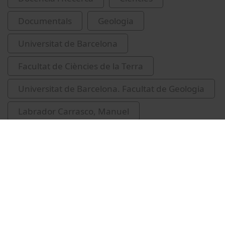
Documentals
Geologia
Universitat de Barcelona
Facultat de Ciències de la Terra
Universitat de Barcelona. Facultat de Geologia
Labrador Carrasco, Manuel
Galí Medina, Salvador, 1949-
cristal·lografia