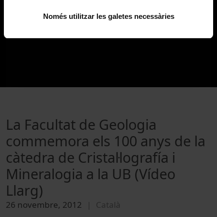
Només utilitzar les galetes necessàries
La Facultat de Geologia
commemora els 100 anys de la
càtedra de Cristal·lografía i
Mineralogia a la UB (Vídeo
Llarg)
26 novembre, 2012
Català