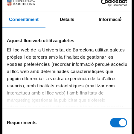
Consentiment
Detalls
Informació
Try again
Aquest lloc web utilitza galetes
El lloc web de la Universitat de Barcelona utilitza galetes
pròpies i de tercers amb la finalitat de gestionar les
vostres preferències (recordar informació perquè accediu
al lloc web amb determinades característiques que
puguin diferenciar la vostra experiència de la d’altres
usuaris), amb finalitats estadístiques (analitzar com
interactueu amb el lloc web) i amb finalitats de
màrqueting (gestionar la publicitat que s’ofereix
adequant-la en funció dels vostres hàbits de navegació).
Per obtenir més informació sobre les galetes podeu
Selecció
consultar la
Política de galetes del lloc web de la
Requeriments
de
Universitat de Barcelona
.
consentiment