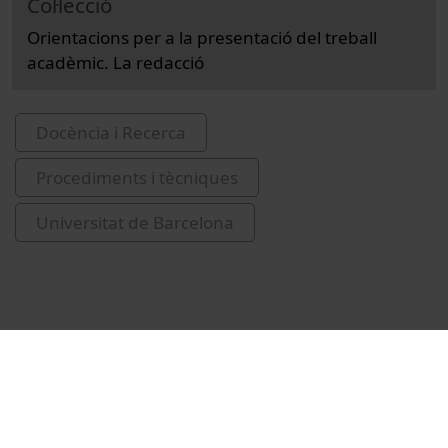
Col·lecció
Orientacions per a la presentació del treball
acadèmic. La redacció
Docència i Recerca
Procediments i tècniques
Universitat de Barcelona
Vídeos relacionats