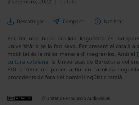
2 setembre, 2022
Català
Descarregar
Compartir
Notificar
Per fer una bona acollida lingüística és indispe
universitària se la faci seva. Fer present el català a
mobilitat és la millor manera d’integrar-los. Amb el
P
cultura catalana
, la Universitat de Barcelona vol enc
PDI a tenir un paper actiu en l’acollida lingüí
procedents de fora del domini lingüístic català.
© Unitat de Producció Audiovisual