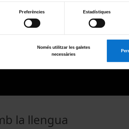
Preferències
Estadístiques
Només utilitzar les galetes
Perm
necessàries
b la llengua