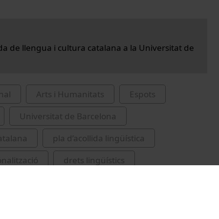
ida de llengua i cultura catalana a la Universitat de
nal
Arts i Humanitats
Espots
Universitat de Barcelona
atalana
pla d’acollida lingüística
nalització
drets lingüístics
 universitària
comunitat i universitat