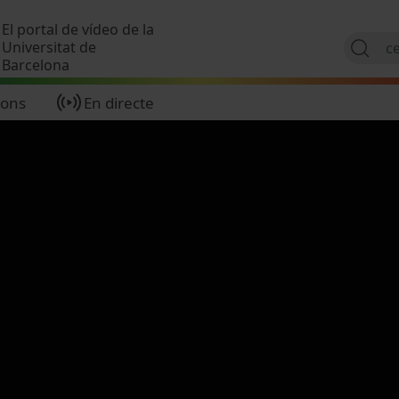
Vés al contingut
El portal de vídeo de la
Universitat de
Barcelona
ions
En directe