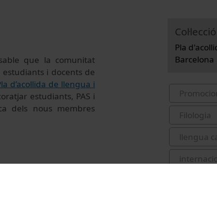
Col·lecció
Pla d'acoll
Barcelona
nsable que la comunitat
ls estudiants i docents de
la d’acollida de llengua i
Promocio
oratjar estudiants, PAS i
stica dels nous membres
Filologia
llengua c
internacio
comunitat