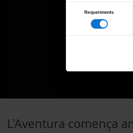
Selecció
Requeriments
de
consentiment
L'Aventura comença am