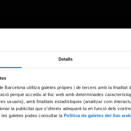
Something went wrong
Detalls
An error occurred, please try again later.
etes
de Barcelona utilitza galetes pròpies i de tercers amb la finalitat
Try again
mació perquè accediu al lloc web amb determinades característiq
tres usuaris), amb finalitats estadístiques (analitzar com interac
ionar la publicitat que s’ofereix adequant-la en funció dels vostr
 les galetes podeu consultar la
Política de galetes del lloc web