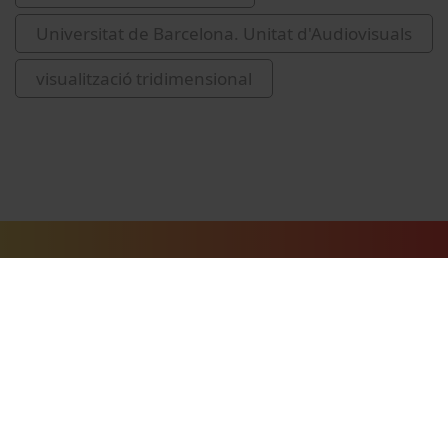
Universitat de Barcelona. Unitat d'Audiovisuals
visualització tridimensional
Vídeos relacionats