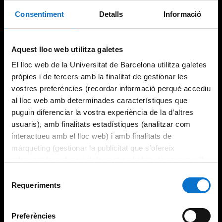
Consentiment
Detalls
Informació
Aquest lloc web utilitza galetes
El lloc web de la Universitat de Barcelona utilitza galetes
pròpies i de tercers amb la finalitat de gestionar les
vostres preferències (recordar informació perquè accediu
al lloc web amb determinades característiques que
puguin diferenciar la vostra experiència de la d’altres
usuaris), amb finalitats estadístiques (analitzar com
interactueu amb el lloc web) i amb finalitats de
màrqueting (gestionar la publicitat que s’ofereix
adequant-la en funció dels vostres hàbits de navegació).
Per obtenir més informació sobre les galetes podeu
Selecció
consultar la
Política de galetes del lloc web de la
Requeriments
de
Universitat de Barcelona
.
consentiment
Preferències