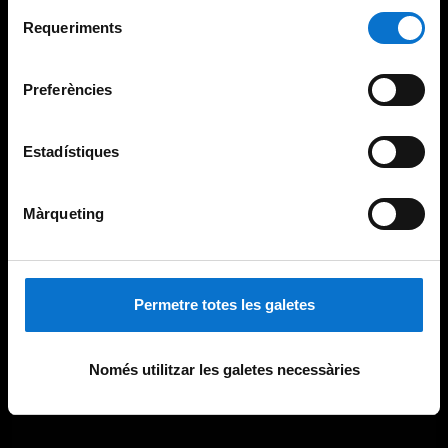
Per obtenir més informació sobre les galetes podeu
Selecció
consultar la
Política de galetes del lloc web de la
Requeriments
de
Universitat de Barcelona
.
consentiment
Preferències
Estadístiques
Màrqueting
Permetre totes les galetes
Només utilitzar les galetes necessàries