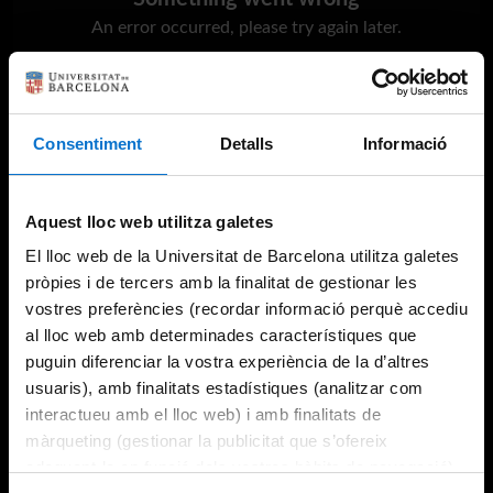
An error occurred, please try again later.
Try again
Consentiment
Detalls
Informació
Aquest lloc web utilitza galetes
El lloc web de la Universitat de Barcelona utilitza galetes
pròpies i de tercers amb la finalitat de gestionar les
vostres preferències (recordar informació perquè accediu
al lloc web amb determinades característiques que
puguin diferenciar la vostra experiència de la d’altres
usuaris), amb finalitats estadístiques (analitzar com
interactueu amb el lloc web) i amb finalitats de
màrqueting (gestionar la publicitat que s’ofereix
adequant-la en funció dels vostres hàbits de navegació).