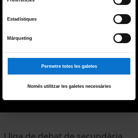
Estadístiques
Màrqueting
Permetre totes les galetes
Només utilitzar les galetes necessàries
Lliga de debat de secundària