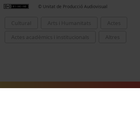
© Unitat de Producció Audiovisual
Cultural
Arts i Humanitats
Actes
Actes acadèmics i institucionals
Altres
Vídeos relacionats