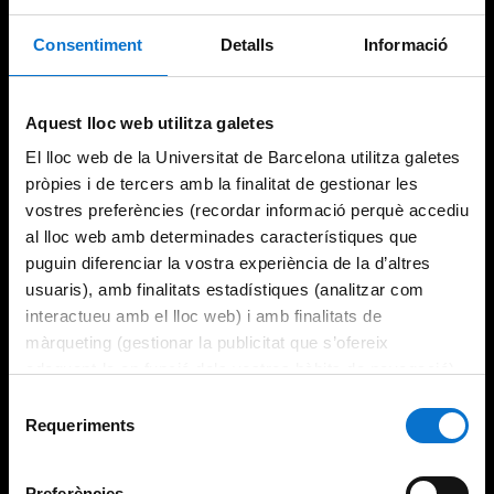
Consentiment
Detalls
Informació
Try again
Aquest lloc web utilitza galetes
El lloc web de la Universitat de Barcelona utilitza galetes
pròpies i de tercers amb la finalitat de gestionar les
vostres preferències (recordar informació perquè accediu
al lloc web amb determinades característiques que
puguin diferenciar la vostra experiència de la d’altres
usuaris), amb finalitats estadístiques (analitzar com
interactueu amb el lloc web) i amb finalitats de
màrqueting (gestionar la publicitat que s’ofereix
adequant-la en funció dels vostres hàbits de navegació).
Per obtenir més informació sobre les galetes podeu
Selecció
consultar la
Política de galetes del lloc web de la
Requeriments
de
Universitat de Barcelona
.
consentiment
Preferències