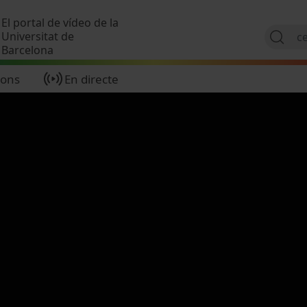
Vés al contingut
El portal de vídeo de la
Universitat de
Barcelona
ions
En directe