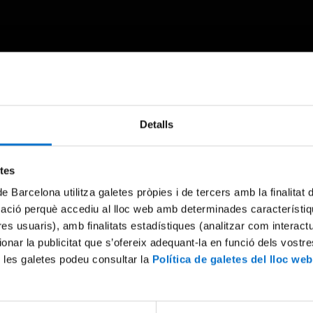
Detalls
Something went wrong
An error occurred, please try again later.
etes
de Barcelona utilitza galetes pròpies i de tercers amb la finalitat
Try again
mació perquè accediu al lloc web amb determinades característiq
tres usuaris), amb finalitats estadístiques (analitzar com interac
ionar la publicitat que s’ofereix adequant-la en funció dels vostr
 les galetes podeu consultar la
Política de galetes del lloc web