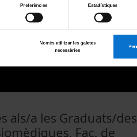
Preferències
Estadístiques
Només utilitzar les galetes
Perm
necessàries
s als/a les Graduats/des
Biomèdiques. Fac. de