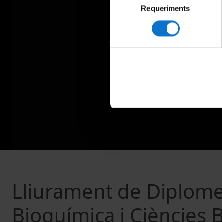
Requeriments
de
consentiment
Lliurament de Diplome
Bioquímica i Ciències 