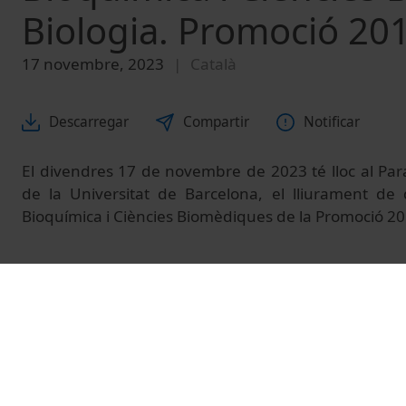
Biologia. Promoció 20
17 novembre, 2023
Català
Descarregar
Compartir
Notificar
El divendres 17 de novembre de 2023 té lloc al Paran
de la Universitat de Barcelona, el lliurament de
Bioquímica i Ciències Biomèdiques de la Promoció 2
© Unitat de Producció Audiovisual