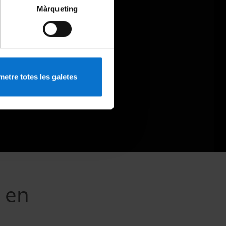
Màrqueting
etre totes les galetes
 en