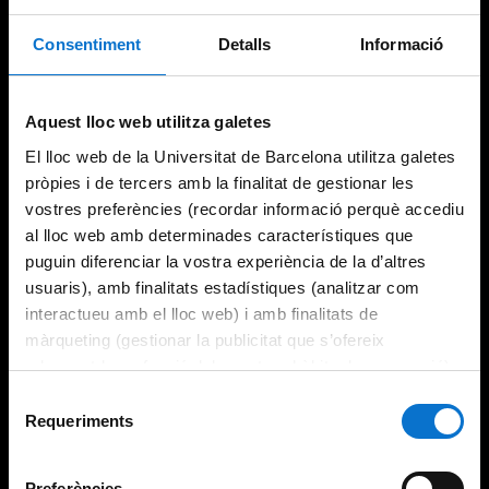
Consentiment
Detalls
Informació
Try again
Aquest lloc web utilitza galetes
El lloc web de la Universitat de Barcelona utilitza galetes
pròpies i de tercers amb la finalitat de gestionar les
vostres preferències (recordar informació perquè accediu
al lloc web amb determinades característiques que
puguin diferenciar la vostra experiència de la d’altres
usuaris), amb finalitats estadístiques (analitzar com
interactueu amb el lloc web) i amb finalitats de
màrqueting (gestionar la publicitat que s’ofereix
adequant-la en funció dels vostres hàbits de navegació).
Per obtenir més informació sobre les galetes podeu
Selecció
consultar la
Política de galetes del lloc web de la
Requeriments
de
Universitat de Barcelona
.
consentiment
Preferències