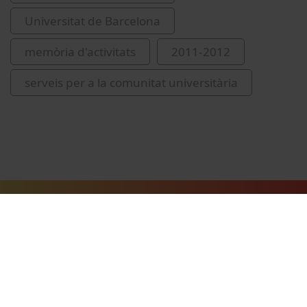
Universitat de Barcelona
memòria d'activitats
2011-2012
serveis per a la comunitat universitària
Vídeos relacionats