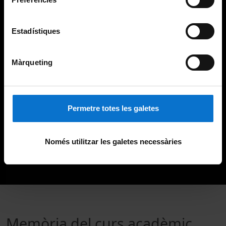
Estadístiques
Màrqueting
Permetre totes les galetes
Només utilitzar les galetes necessàries
Memòria del curs acadèmic