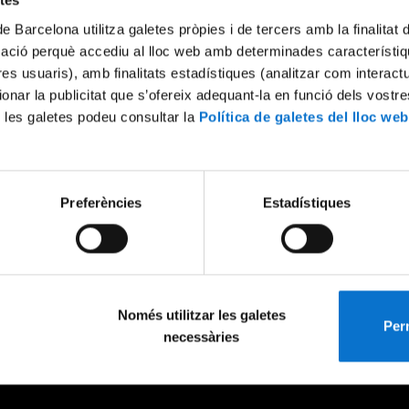
etes
de Barcelona utilitza galetes pròpies i de tercers amb la finalitat
mació perquè accediu al lloc web amb determinades característiq
tres usuaris), amb finalitats estadístiques (analitzar com interac
ionar la publicitat que s’ofereix adequant-la en funció dels vostr
 les galetes podeu consultar la
Política de galetes del lloc web
Preferències
Estadístiques
Només utilitzar les galetes
Perm
necessàries