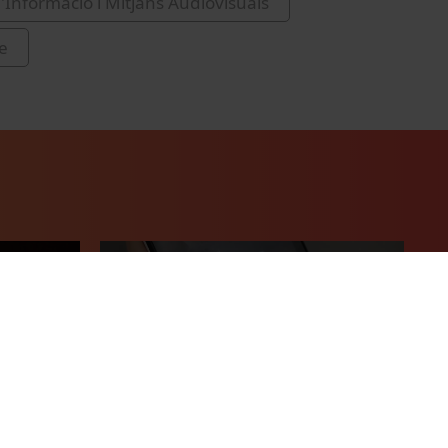
d'Informació i Mitjans Audiovisuals
e