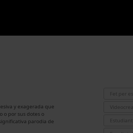
Fet per e
esiva
y
exagerada
que
Videocrea
co
o
por
sus
dotes
o
Estudiant
gnificativa parodia de