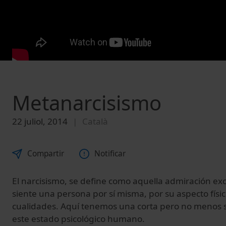
Metanarcisismo
22 juliol, 2014
Català
Compartir
Notificar
El narcisismo, se define como aquella a
dmiración
exc
siente
una
persona
por
sí
misma,
por
su
aspecto
físi
cualidades. Aquí tenemos una corta pero no menos si
este estado psicológico humano.