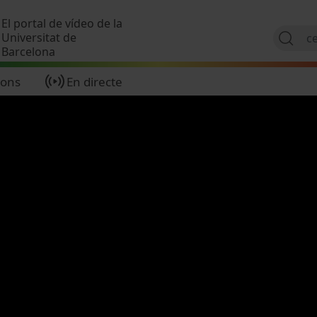
Vés al contingut
El portal de vídeo de la
Universitat de
Barcelona
ions
En directe