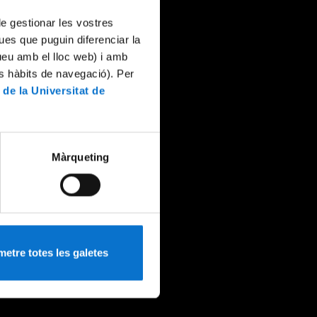
 de gestionar les vostres
ues que puguin diferenciar la
tueu amb el lloc web) i amb
es hàbits de navegació). Per
 de la Universitat de
Màrqueting
etre totes les galetes