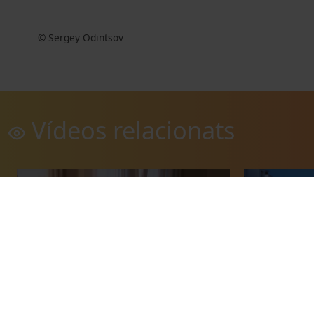
© Sergey Odintsov
Vídeos relacionats