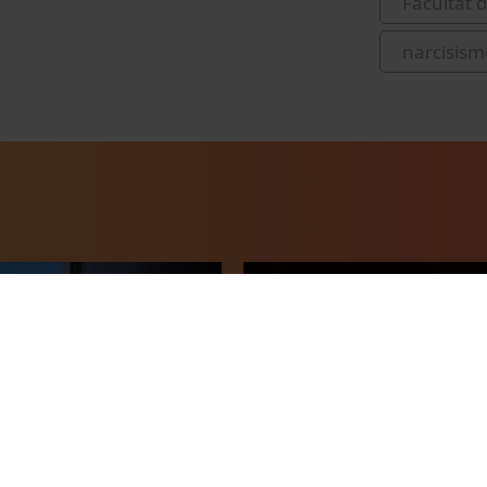
Facultat 
narcisism