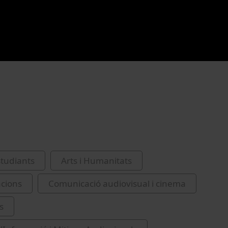
studiants
Arts i Humanitats
cions
Comunicació audiovisual i cinema
s