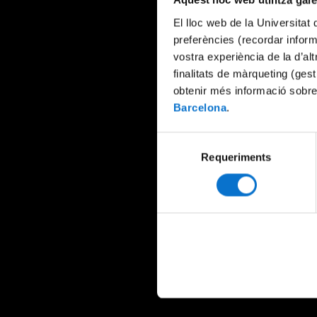
Aquest lloc web utilitza gal
El lloc web de la Universitat 
preferències (recordar infor
vostra experiència de la d’al
finalitats de màrqueting (gest
obtenir més informació sobre
Barcelona
.
Selecció
Requeriments
de
consentiment