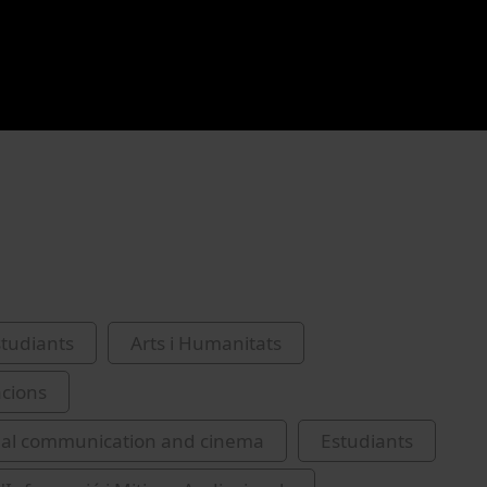
studiants
Arts i Humanitats
cions
ual communication and cinema
Estudiants