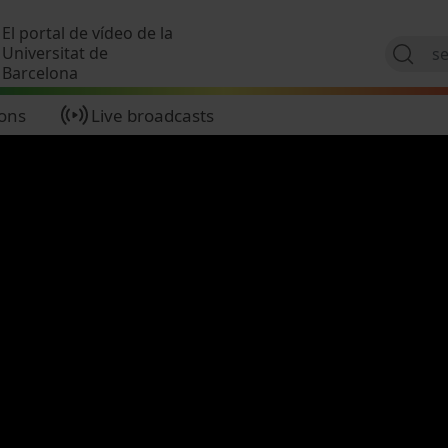
Skip to main content
El portal de vídeo de la
Universitat de
Barcelona
ions
Live broadcasts