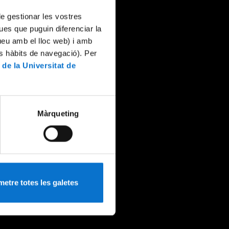
 de gestionar les vostres
ues que puguin diferenciar la
tueu amb el lloc web) i amb
es hàbits de navegació). Per
 de la Universitat de
Màrqueting
etre totes les galetes