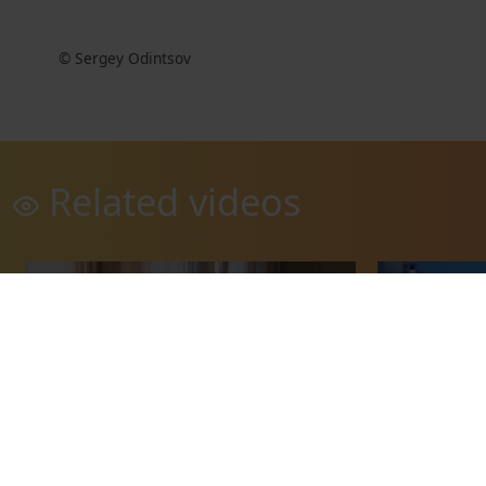
© Sergey Odintsov
Related videos