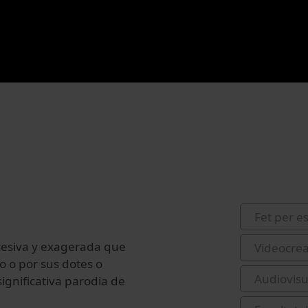
Fet per e
esiva
y
exagerada
que
Videocrea
co
o
por
sus
dotes
o
Audiovis
gnificativa parodia de