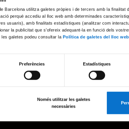
etes
de Barcelona utilitza galetes pròpies i de tercers amb la finalitat
mació perquè accediu al lloc web amb determinades característiq
tres usuaris), amb finalitats estadístiques (analitzar com interac
ionar la publicitat que s’ofereix adequant-la en funció dels vostr
 les galetes podeu consultar la
Política de galetes del lloc web
Preferències
Estadístiques
Només utilitzar les galetes
Perm
necessàries