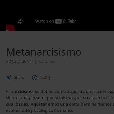
Metanarcisismo
22 July, 2014
Catalan
Share
Notify
El narcisismo, se define como aquella a
dmiración
exc
siente
una
persona
por
sí
misma,
por
su
aspecto
físi
cualidades. Aquí tenemos una corta pero no menos si
este estado psicológico humano.