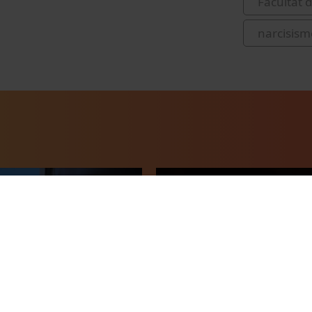
Facultat 
narcisism