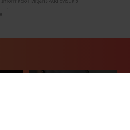
d'Informació i Mitjans Audiovisuals
e