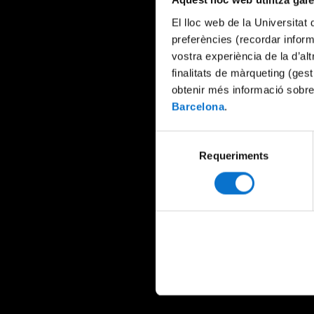
Aquest lloc web utilitza gal
El lloc web de la Universitat 
preferències (recordar infor
vostra experiència de la d’al
finalitats de màrqueting (gest
obtenir més informació sobre
Barcelona
.
Selecció
Requeriments
de
consentiment