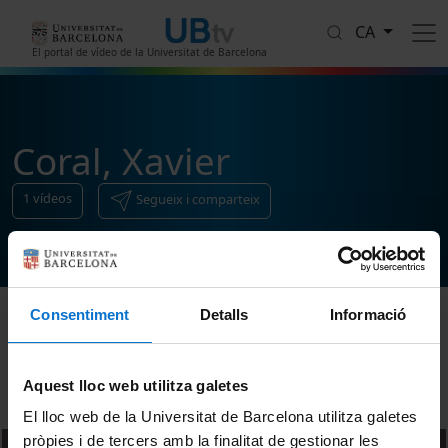
Vés al contingut
CA
El portal de vídeo de la Universitat de Barcelona
Coral, Xavier
1
vídeos
Segueix i comparteix
Consentiment
Detalls
Informació
Ordenar
Aquest lloc web utilitza galetes
El lloc web de la Universitat de Barcelona utilitza galetes
pròpies i de tercers amb la finalitat de gestionar les