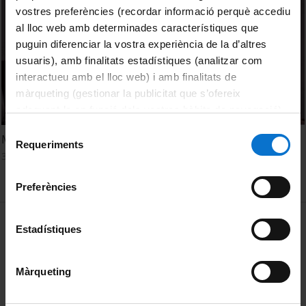
vostres preferències (recordar informació perquè accediu
al lloc web amb determinades característiques que
puguin diferenciar la vostra experiència de la d’altres
usuaris), amb finalitats estadístiques (analitzar com
interactueu amb el lloc web) i amb finalitats de
màrqueting (gestionar la publicitat que s’ofereix
adequant-la en funció dels vostres hàbits de navegació).
Per obtenir més informació sobre les galetes podeu
Selecció
Mirar-nos la terra com un bé
consultar la
Política de galetes del lloc web de la
Requeriments
de
30 maig, 2016
Universitat de Barcelona
.
consentiment
Preferències
MENÚ PEU 1
Avís legal
Estadístiques
Galetes
Màrqueting
PEU 2
Privadesa i termes
Sobre UBtv