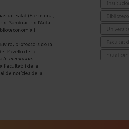
Institucio
stià i Salat (Barcelona,
Bibliotec
 del Seminari de l'Aula
Universit
iblioteconomia i
Facultat 
Elvira, professors de la
del Pavelló de la
ritus i ce
ra
In memoriam.
a Facultat; i de la
l de notícies de la