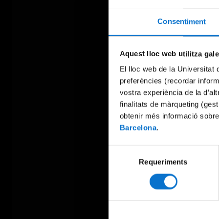
Consentiment
Aquest lloc web utilitza gal
El lloc web de la Universitat 
preferències (recordar infor
vostra experiència de la d’al
finalitats de màrqueting (gest
obtenir més informació sobre
Barcelona
.
Selecció
Requeriments
de
consentiment