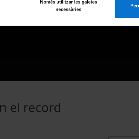
Només utilitzar les galetes
Perm
necessàries
n el record