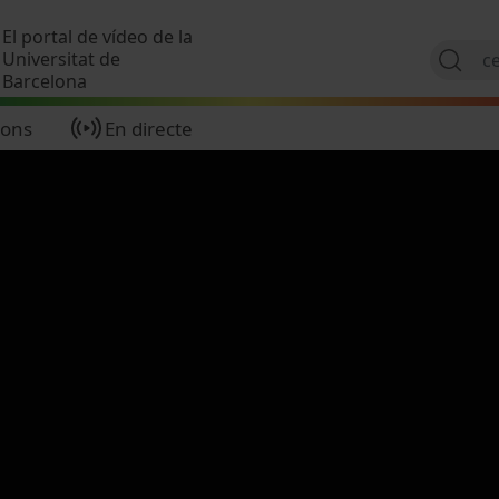
Vés al contingut
El portal de vídeo de la
Universitat de
Barcelona
ions
En directe