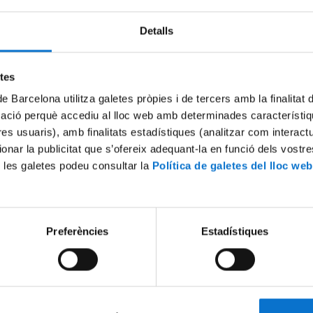
Detalls
Try again
etes
de Barcelona utilitza galetes pròpies i de tercers amb la finalitat
mació perquè accediu al lloc web amb determinades característiq
tres usuaris), amb finalitats estadístiques (analitzar com interac
ionar la publicitat que s’ofereix adequant-la en funció dels vostr
 les galetes podeu consultar la
Política de galetes del lloc web
Preferències
Estadístiques