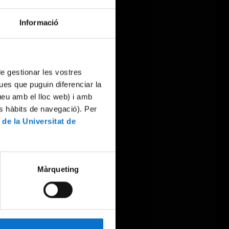
Informació
 de gestionar les vostres
ues que puguin diferenciar la
tueu amb el lloc web) i amb
es hàbits de navegació). Per
 de la Universitat de
Màrqueting