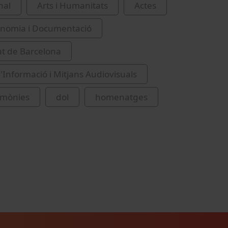
nal
Arts i Humanitats
Actes
onomia i Documentació
at de Barcelona
d'Informació i Mitjans Audiovisuals
rimònies
dol
homenatges