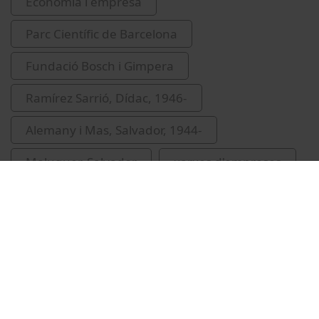
Economia i empresa
Parc Científic de Barcelona
Fundació Bosch i Gimpera
Ramírez Sarrió, Dídac, 1946-
Alemany i Mas, Salvador, 1944-
Maluquer, Salvador
xarxes d'empreses
Castellà, Antoni
Ardanuy, Gerard
col·laboració universitat-empresa