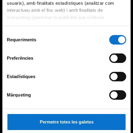
usuaris), amb finalitats estadístiques (analitzar com
interactueu amb el lloc web) i amb finalitats de
màrqueting (gestionar la publicitat que s’ofereix
adequant-la en funció dels vostres hàbits de navegació).
Per obtenir més informació sobre les galetes podeu
Selecció
consultar la
Política de galetes del lloc web de la
Requeriments
de
Universitat de Barcelona
.
consentiment
Preferències
Estadístiques
Màrqueting
Permetre totes les galetes