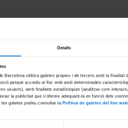
Detalls
etes
de Barcelona utilitza galetes pròpies i de tercers amb la finalitat
a de premis del Consell
Inauguració de la 2a edició d
mació perquè accediu al lloc web amb determinades característiq
a Fundació Bosch i Gimpera
Networking & Innovation Da
tres usuaris), amb finalitats estadístiques (analitzar com interac
13 novembre, 2014
ionar la publicitat que s’ofereix adequant-la en funció dels vostr
2015
 les galetes podeu consultar la
Política de galetes del lloc web