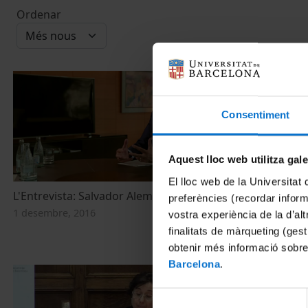
Ordenar
Consentiment
Aquest lloc web utilitza gal
El lloc web de la Universitat 
L'Entrevista: Salvador Alemany i Mas
Acte d’entreg
preferències (recordar infor
Social i de l
1 desembre, 2016
vostra experiència de la d’al
2015
finalitats de màrqueting (gest
19 novembre, 
obtenir més informació sobre
Barcelona
.
Selecció