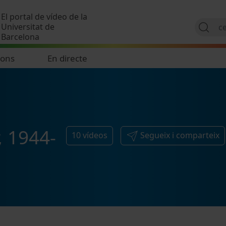
Vés al contingut
El portal de vídeo de la
Universitat de
Barcelona
ions
En directe
, 1944-
10
vídeos
Segueix i comparteix