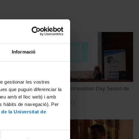
Informació
 de gestionar les vostres
el
Networking & Innovation Day. Sessió de
ues que puguin diferenciar la
y
Matí
tueu amb el lloc web) i amb
28 novembre, 2013
es hàbits de navegació). Per
 de la Universitat de