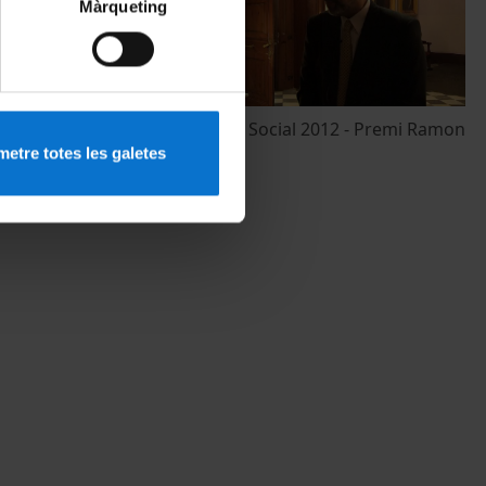
Màrqueting
 Premi José
Premis Consell Social 2012 - Premi Ramon
Margalef
etre totes les galetes
9 gener, 2013