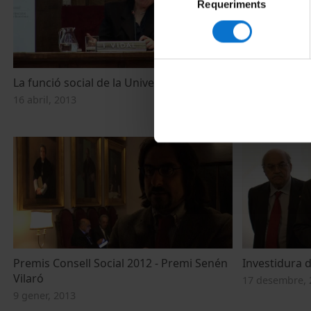
Requeriments
de
consentiment
La funció social de la Universitat Pública
Acte d'invest
Ramírez
16 abril, 2013
22 gener, 2013
Premis Consell Social 2012 - Premi Senén
Investidura 
Vilaró
17 desembre, 
9 gener, 2013