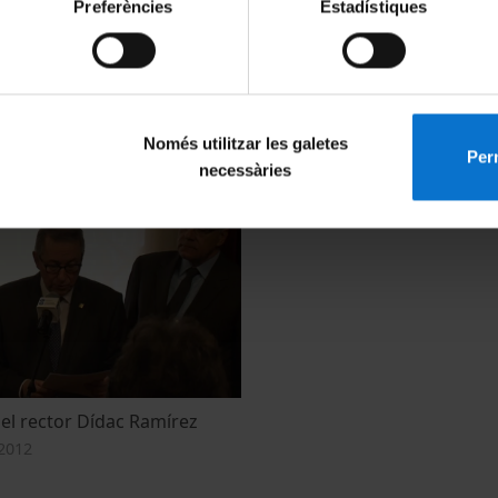
Preferències
Estadístiques
idura del rector Dídac
Premis Consell Social 2012 -
Només utilitzar les galetes
Manuel Blecua
Perm
necessàries
9 gener, 2013
del rector Dídac Ramírez
2012