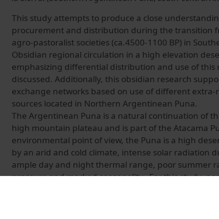
This study attempts to produce a close understandin
procurement and distribution during the transition 
agro-pastoralist societies (ca.4500-1100 BP) in Sout
Obsidian regional circulation in a high elevation des
emphasizing differential distribution and use of this 
discussed. Additionally, this obsidian research suppo
exchange networks based on use of different extra-r
sources located in Northern Argentinean Puna.
The Argentinean Puna is a natural continuation of t
high mountain plateau and is part of the Atacama P
environmental point of view, the Puna is a high dese
by an arid and cold climate, intense solar radiation d
ample day and night thermal range, poor summer ra
pressure and marked seasonality. For this study, no
analysis of obsidian artifacts was conducted using tw
fluorescence spectrometers (ED-XRF).