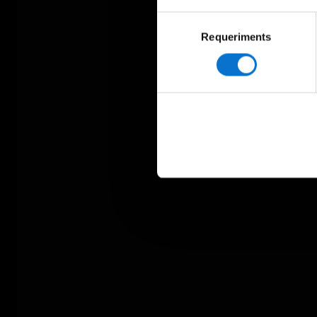
Selecció
Requeriments
de
consentiment