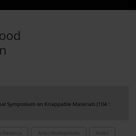
food
on
nal Symposium on Knappable Materials (10è :
i Recerca
Arts i Humanitats
Actes