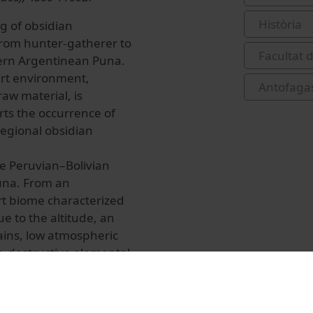
Història
g of obsidian
from hunter-gatherer to
Facultat d
hern Argentinean Puna.
ert environment,
Antofagast
raw material, is
rts the occurrence of
egional obsidian
he Peruvian–Bolivian
una. From an
rt biome characterized
ue to the altitude, an
ins, low atmospheric
n-destructive elemental
o different X-ray