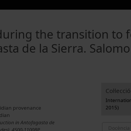
ring the transition to 
sta de la Sierra. Salom
Col·lecció
Internatio
2015)
sidian provenance
idian
uction in Antofagasta de
Docència 
ndes), 4500-1100BP