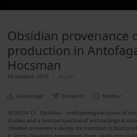
Obsidian provenance du
production in Antofaga
Hocsman
26 octubre, 2015
Anglès
Descarregar
Compartir
Notificar
SESSION 13 - Obsidian - methodological issues of ob
studies and a new perspective of archaeological obs
Obsidian provenance during the transition to food prod
la Sierra. (Southern Argentinean Puna, south-central A