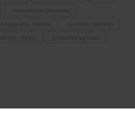
Universitat de Barcelona
e Geografia i Història
Hocsman, Salomon
a (Xile : Regió)
productes agrícoles