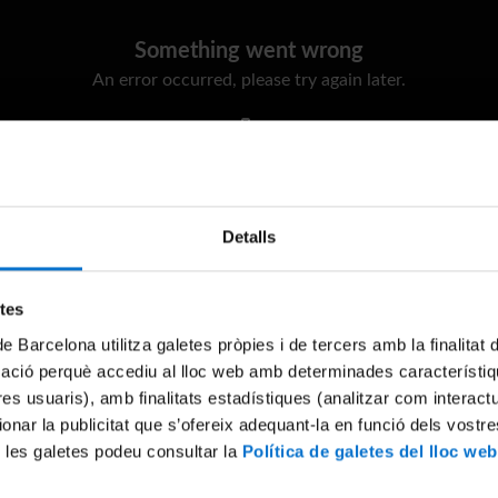
Something went wrong
An error occurred, please try again later.
Try again
Detalls
etes
de Barcelona utilitza galetes pròpies i de tercers amb la finalitat
mació perquè accediu al lloc web amb determinades característiq
tres usuaris), amb finalitats estadístiques (analitzar com interac
ionar la publicitat que s’ofereix adequant-la en funció dels vostr
 les galetes podeu consultar la
Política de galetes del lloc web