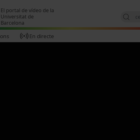
Vés al contingut
El portal de vídeo de la
Universitat de
Barcelona
ions
En directe