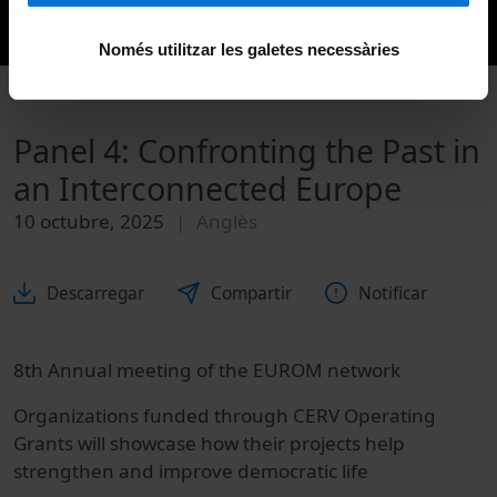
Només utilitzar les galetes necessàries
Panel 4: Confronting the Past in
an Interconnected Europe
10 octubre, 2025
Anglès
Descarregar
Compartir
Notificar
8th Annual meeting of the EUROM network
Organizations funded through CERV Operating
Grants will showcase how their projects help
strengthen and improve democratic life