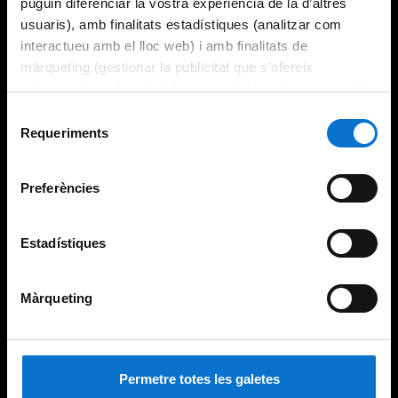
puguin diferenciar la vostra experiència de la d’altres
usuaris), amb finalitats estadístiques (analitzar com
interactueu amb el lloc web) i amb finalitats de
màrqueting (gestionar la publicitat que s’ofereix
adequant-la en funció dels vostres hàbits de navegació).
Per obtenir més informació sobre les galetes podeu
Selecció
consultar la
Política de galetes del lloc web de la
Requeriments
de
Universitat de Barcelona
.
consentiment
Preferències
Estadístiques
Màrqueting
Permetre totes les galetes