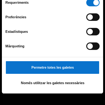
consultar la
Política de galetes del lloc web de la
Requeriments
de
Universitat de Barcelona
.
consentiment
Preferències
Estadístiques
Màrqueting
Permetre totes les galetes
Només utilitzar les galetes necessàries