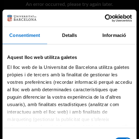
An error occurred, please try again later.
Try again
Consentiment
Detalls
Informació
Aquest lloc web utilitza galetes
El lloc web de la Universitat de Barcelona utilitza galetes
pròpies i de tercers amb la finalitat de gestionar les
vostres preferències (recordar informació perquè accediu
al lloc web amb determinades característiques que
puguin diferenciar la vostra experiència de la d’altres
usuaris), amb finalitats estadístiques (analitzar com
interactueu amb el lloc web) i amb finalitats de
màrqueting (gestionar la publicitat que s’ofereix
adequant-la en funció dels vostres hàbits de navegació).
Per obtenir més informació sobre les galetes podeu
Selecció