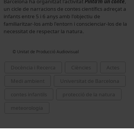
Barcelona ha organitzat l'activitat
Pinta'm un conte
,
un cicle de narracions de contes científics adreçat a
infants entre 5 i 6 anys amb l'objectiu de
familiaritzar-los amb l'entorn i conscienciar-los de la
necessitat de respectar la natura.
© Unitat de Producció Audiovisual
Docència i Recerca
Ciències
Actes
Medi ambient
Universitat de Barcelona
contes infantils
protecció de la natura
meteorologia