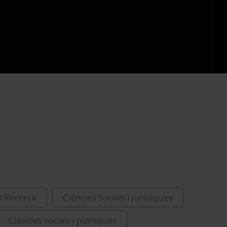
i Recerca
Ciències Socials i Jurídiques
Ciències socials i polítiques