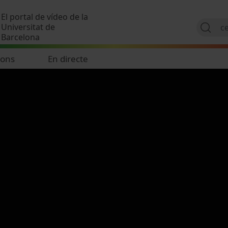
Vés al contingut
El portal de vídeo de la
Universitat de
Barcelona
ions
En directe