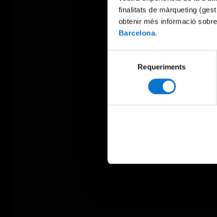
finalitats de màrqueting (gest
obtenir més informació sobre
Barcelona
.
Selecció
Requeriments
de
consentiment