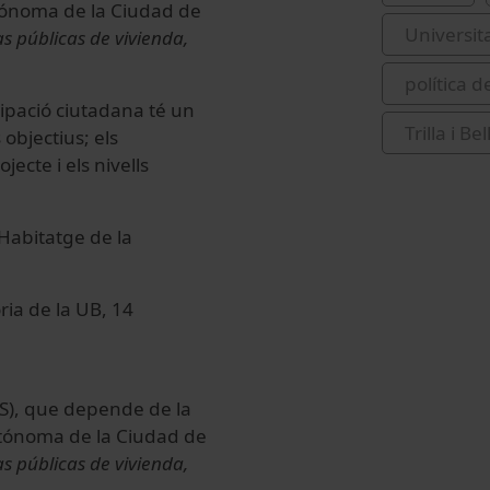
utónoma de la Ciudad de
Universit
as públicas de vivienda,
política d
icipació ciutadana té un
Trilla i B
 objectius; els
ecte i els nivells
'Habitatge de la
òria de la UB, 14
AS), que depende de la
utónoma de la Ciudad de
as públicas de vivienda,