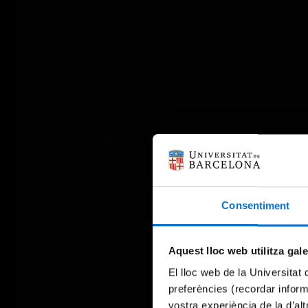
Consentiment
Aquest lloc web utilitza gal
El lloc web de la Universitat 
preferències (recordar infor
vostra experiència de la d’al