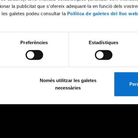
ionar la publicitat que s’ofereix adequant-la en funció dels vostr
 les galetes podeu consultar la
Política de galetes del lloc web
Preferències
Estadístiques
Només utilitzar les galetes
Perm
necessàries