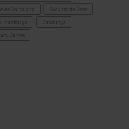
at de Barcelona
Facultat de Dret
e l'habitatge
Catalunya
ellart, Carme