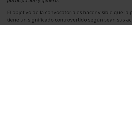
participación y género.
El objetivo de la convocatoria es hacer visible que la
tiene un significado controvertido según sean sus act
posturas, aproximaciones, escalas de proyecto y nive
comunitaria.
La ponencia es a cargo de Carme Trilla, secretaria d'
Generalitat de Catalunya.
La intervención tiene lugar en la Facultat de Geografi
de octubre de 2010.
© Unitat de Producció Audiovisual
Vídeos relacionats