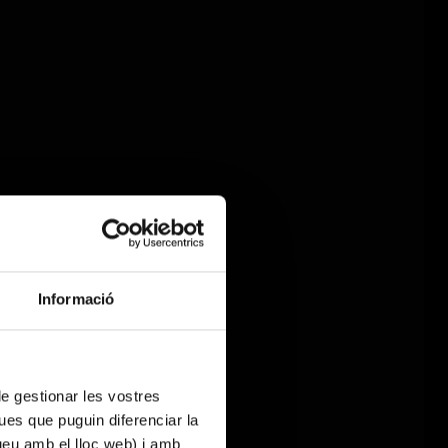
Informació
 de gestionar les vostres
ues que puguin diferenciar la
tueu amb el lloc web) i amb