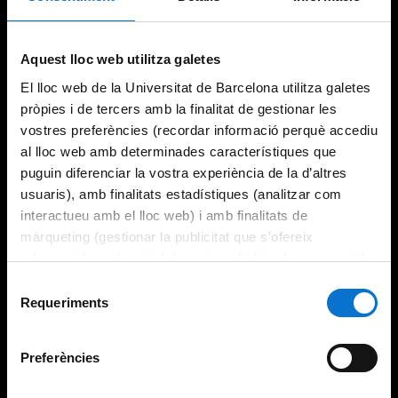
Try again
Aquest lloc web utilitza galetes
El lloc web de la Universitat de Barcelona utilitza galetes
pròpies i de tercers amb la finalitat de gestionar les
vostres preferències (recordar informació perquè accediu
al lloc web amb determinades característiques que
puguin diferenciar la vostra experiència de la d’altres
usuaris), amb finalitats estadístiques (analitzar com
interactueu amb el lloc web) i amb finalitats de
màrqueting (gestionar la publicitat que s’ofereix
adequant-la en funció dels vostres hàbits de navegació).
Per obtenir més informació sobre les galetes podeu
Selecció
consultar la
Política de galetes del lloc web de la
Requeriments
de
Universitat de Barcelona
.
consentiment
Preferències