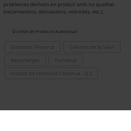
problemes derivats en produir amb no qualitat
(reclamacions, desviacions, retirades, etc.).
© Unitat de Producció Audiovisual
Docència i Recerca
Ciències de la Salut
Reportatges
Farmàcia
Institut de Formació Contínua - IL3
Vídeos relacionats