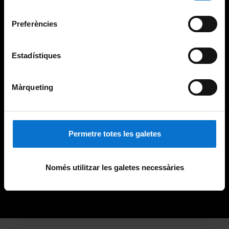
Universitat de Barcelona
.
consentiment
Preferències
Estadístiques
Màrqueting
Permetre totes les galetes
Només utilitzar les galetes necessàries