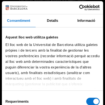
Consentiment
Detalls
Informació
Try again
Aquest lloc web utilitza galetes
El lloc web de la Universitat de Barcelona utilitza galetes
pròpies i de tercers amb la finalitat de gestionar les
vostres preferències (recordar informació perquè accediu
al lloc web amb determinades característiques que
puguin diferenciar la vostra experiència de la d’altres
usuaris), amb finalitats estadístiques (analitzar com
interactueu amb el lloc web) i amb finalitats de
màrqueting (gestionar la publicitat que s’ofereix
adequant-la en funció dels vostres hàbits de navegació).
Per obtenir més informació sobre les galetes podeu
Selecció
consultar la
Política de galetes del lloc web de la
Requeriments
de