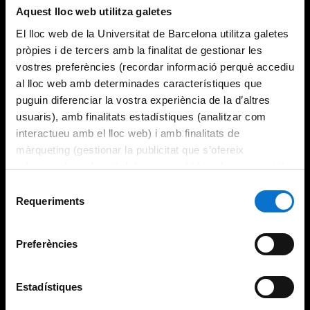
Aquest lloc web utilitza galetes
El lloc web de la Universitat de Barcelona utilitza galetes
pròpies i de tercers amb la finalitat de gestionar les
vostres preferències (recordar informació perquè accediu
al lloc web amb determinades característiques que
puguin diferenciar la vostra experiència de la d’altres
usuaris), amb finalitats estadístiques (analitzar com
interactueu amb el lloc web) i amb finalitats de
màrqueting (gestionar la publicitat que s’ofereix
adequant-la en funció dels vostres hàbits de navegació).
Per obtenir més informació sobre les galetes podeu
Selecció
consultar la
Política de galetes del lloc web de la
Requeriments
de
Universitat de Barcelona
.
consentiment
Preferències
Estadístiques