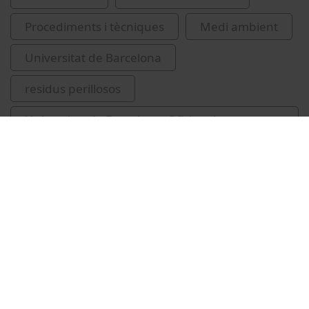
Procediments i tècniques
Medi ambient
Universitat de Barcelona
residus perillosos
Universitat de Barcelona. Oficina de
Seguretat, Salut i Medi Ambient
Vídeos relacionats