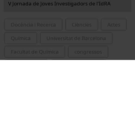
V Jornada de Joves Investigadors de l'IdRA
Docència i Recerca
Ciències
Actes
Química
Universitat de Barcelona
Facultat de Química
congressos
conferències
Peña Picola, Sergi
IdRA
Universitat de Barcelona. Institut de Recerca
de l'Aigua
aigua
plàstics biodegradables
corrents marins
López Vinent, Núria