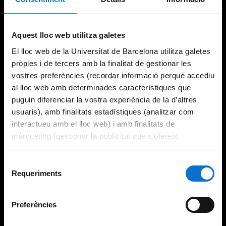
Try again
Aquest lloc web utilitza galetes
El lloc web de la Universitat de Barcelona utilitza galetes
pròpies i de tercers amb la finalitat de gestionar les
vostres preferències (recordar informació perquè accediu
al lloc web amb determinades característiques que
puguin diferenciar la vostra experiència de la d’altres
usuaris), amb finalitats estadístiques (analitzar com
interactueu amb el lloc web) i amb finalitats de
màrqueting (gestionar la publicitat que s’ofereix
adequant-la en funció dels vostres hàbits de navegació).
Per obtenir més informació sobre les galetes podeu
Selecció
consultar la
Política de galetes del lloc web de la
Requeriments
de
Universitat de Barcelona
.
consentiment
Preferències