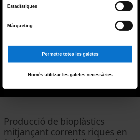
Estadístiques
Màrqueting
Permetre totes les galetes
Només utilitzar les galetes necessàries
Producció de bioplàstics
mitjançant corrents riques en