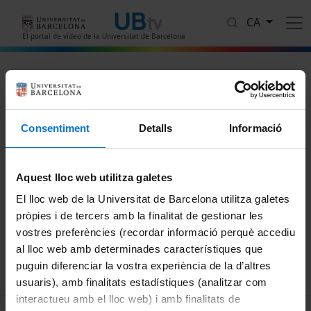
Vés al contingut
CA
El portal de vídeo de la Universitat de Barcelona
Programa Akademia. ¿Qué es
innovación? Manuel Martinez
Consentiment
Detalls
Informació
Protegit amb contrasenya
Aquest video està protegit amb contrasenya
Aquest lloc web utilitza galetes
Contrasenya
El lloc web de la Universitat de Barcelona utilitza galetes
pròpies i de tercers amb la finalitat de gestionar les
vostres preferències (recordar informació perquè accediu
Envia
al lloc web amb determinades característiques que
puguin diferenciar la vostra experiència de la d’altres
usuaris), amb finalitats estadístiques (analitzar com
interactueu amb el lloc web) i amb finalitats de