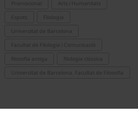
Promocional
Arts i Humanitats
Espots
Filologia
Universitat de Barcelona
Facultat de Filologia i Comunicació
filosofia antiga
filologia clàssica
Universitat de Barcelona. Facultat de Filosofia
Vídeos relacionats