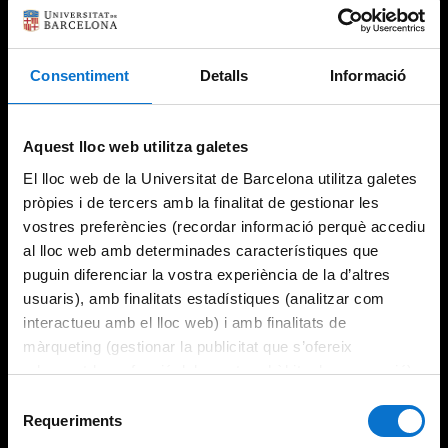
Consentiment
Detalls
Informació
Try again
Aquest lloc web utilitza galetes
El lloc web de la Universitat de Barcelona utilitza galetes
pròpies i de tercers amb la finalitat de gestionar les
vostres preferències (recordar informació perquè accediu
al lloc web amb determinades característiques que
puguin diferenciar la vostra experiència de la d’altres
usuaris), amb finalitats estadístiques (analitzar com
interactueu amb el lloc web) i amb finalitats de
màrqueting (gestionar la publicitat que s’ofereix
adequant-la en funció dels vostres hàbits de navegació).
Per obtenir més informació sobre les galetes podeu
Selecció
consultar la
Política de galetes del lloc web de la
Requeriments
de
Universitat de Barcelona
.