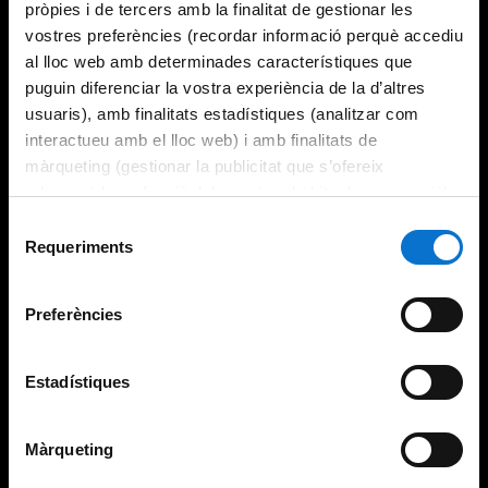
pròpies i de tercers amb la finalitat de gestionar les
vostres preferències (recordar informació perquè accediu
al lloc web amb determinades característiques que
puguin diferenciar la vostra experiència de la d’altres
usuaris), amb finalitats estadístiques (analitzar com
interactueu amb el lloc web) i amb finalitats de
màrqueting (gestionar la publicitat que s’ofereix
adequant-la en funció dels vostres hàbits de navegació).
Per obtenir més informació sobre les galetes podeu
Selecció
consultar la
Política de galetes del lloc web de la
Requeriments
de
Universitat de Barcelona
.
consentiment
Preferències
Estadístiques
Màrqueting