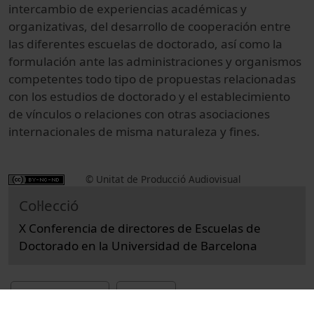
intercambio de experiencias académicas y
organizativas, del desarrollo de cooperación entre
las diferentes escuelas de doctorado, así como la
formulación ante las administraciones y organismos
competentes todo tipo de propuestas relacionadas
con los estudios de doctorado y el establecimiento
de vínculos o relaciones con otras asociaciones
internacionales de misma naturaleza y fines.
© Unitat de Producció Audiovisual
Col·lecció
X Conferencia de directores de Escuelas de
Doctorado en la Universidad de Barcelona
Institucional
Actes