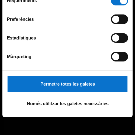
Requeriments
de
Universitat de Barcelona
.
consentiment
Preferències
Estadístiques
Màrqueting
Permetre totes les galetes
Només utilitzar les galetes necessàries