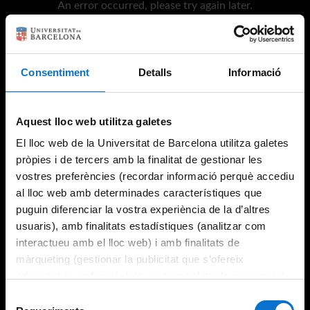
An error occurred, please try again later.
Try again
Consentiment
Detalls
Informació
Aquest lloc web utilitza galetes
El lloc web de la Universitat de Barcelona utilitza galetes
pròpies i de tercers amb la finalitat de gestionar les
vostres preferències (recordar informació perquè accediu
al lloc web amb determinades característiques que
puguin diferenciar la vostra experiència de la d’altres
usuaris), amb finalitats estadístiques (analitzar com
interactueu amb el lloc web) i amb finalitats de
màrqueting (gestionar la publicitat que s’ofereix
adequant-la en funció dels vostres hàbits de navegació).
Per obtenir més informació sobre les galetes podeu
Selecció
consultar la
Política de galetes del lloc web de la