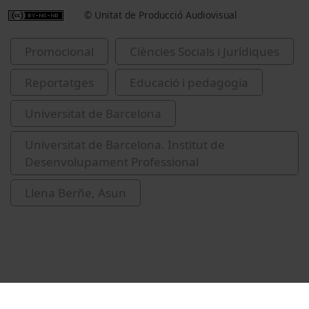
© Unitat de Producció Audiovisual
Promocional
Ciències Socials i Jurídiques
Reportatges
Educació i pedagogia
Universitat de Barcelona
Universitat de Barcelona. Institut de
Desenvolupament Professional
Llena Berñe, Asun