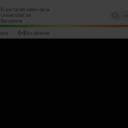
Vés al contingut
El portal de vídeo de la
Universitat de
Barcelona
ions
En directe