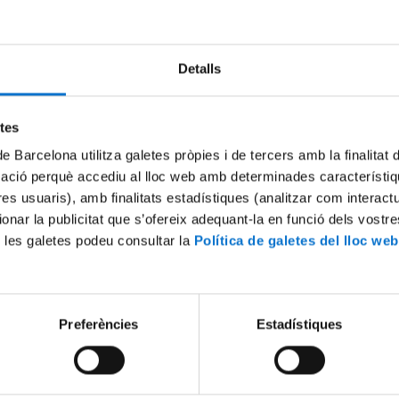
Try again
Detalls
etes
de Barcelona utilitza galetes pròpies i de tercers amb la finalitat
mació perquè accediu al lloc web amb determinades característiq
tres usuaris), amb finalitats estadístiques (analitzar com interac
ionar la publicitat que s’ofereix adequant-la en funció dels vostr
 les galetes podeu consultar la
Política de galetes del lloc web
Preferències
Estadístiques