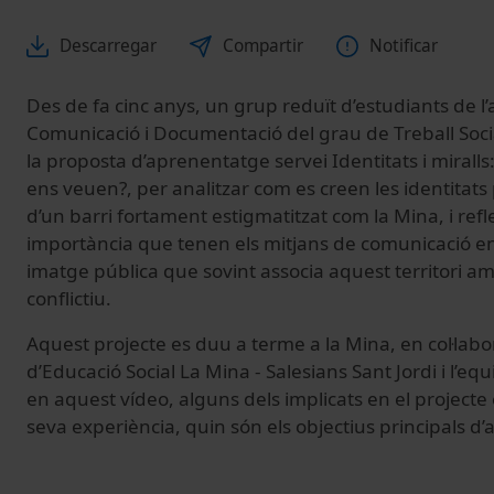
Descarregar
Compartir
Notificar
Des de fa cinc anys, un grup reduït d’estudiants de l
Comunicació i Documentació del grau de Treball Socia
la proposta d’aprenentatge servei Identitats i mirall
ens veuen?, per analitzar com es creen les identitats
d’un barri fortament estigmatitzat com la Mina, i refle
importància que tenen els mitjans de comunicació en
imatge pública que sovint associa aquest territori a
conflictiu.
Aquest projecte es duu a terme a la Mina, en col·lab
d’Educació Social La Mina - Salesians Sant Jordi i l’eq
en aquest vídeo, alguns dels implicats en el projecte
seva experiència, quin són els objectius principals d’