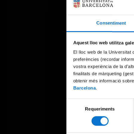
Consentiment
Aquest lloc web utilitza gal
El lloc web de la Universitat 
preferències (recordar infor
vostra experiència de la d’al
finalitats de màrqueting (gest
obtenir més informació sobre
Barcelona
.
Selecció
Requeriments
de
consentiment