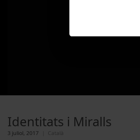
Identitats i Miralls
3 juliol, 2017
Català