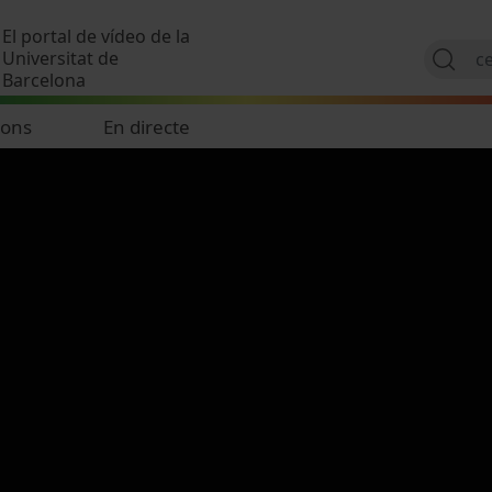
Vés al contingut
El portal de vídeo de la
Universitat de
Barcelona
ions
En directe