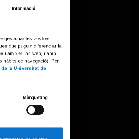
Informació
 de gestionar les vostres
ues que puguin diferenciar la
tueu amb el lloc web) i amb
es hàbits de navegació). Per
 de la Universitat de
Màrqueting