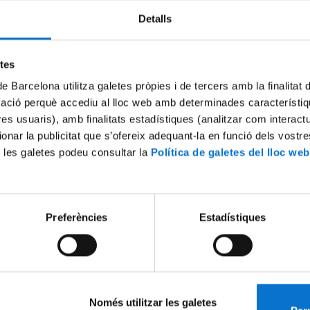
Detalls
Try again
etes
de Barcelona utilitza galetes pròpies i de tercers amb la finalitat
mació perquè accediu al lloc web amb determinades característiq
tres usuaris), amb finalitats estadístiques (analitzar com interac
ionar la publicitat que s’ofereix adequant-la en funció dels vostr
 les galetes podeu consultar la
Política de galetes del lloc web
Preferències
Estadístiques
Només utilitzar les galetes