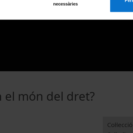
Perm
necessàries
n el món del dret?
Col·lecció