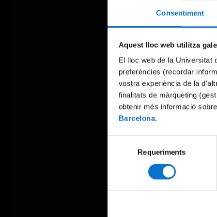
Consentiment
Aquest lloc web utilitza gal
El lloc web de la Universitat 
preferències (recordar infor
vostra experiència de la d’al
finalitats de màrqueting (gest
obtenir més informació sobre
Barcelona
.
Selecció
Requeriments
de
consentiment