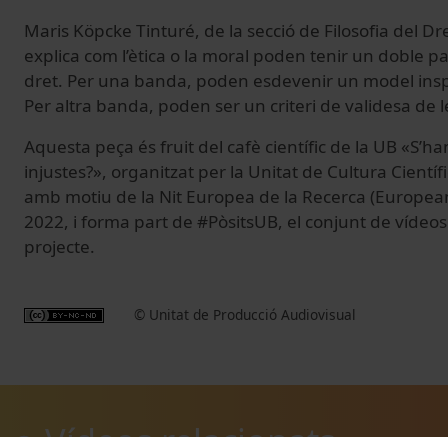
Maris Köpcke Tinturé, de la secció de Filosofia del Dre
explica com l’ètica o la moral poden tenir un doble p
dret. Per una banda, poden esdevenir un model insp
Per altra banda, poden ser un criteri de validesa de 
Aquesta peça és fruit del cafè científic de la UB «S’h
injustes?», organitzat per la Unitat de Cultura Científ
amb motiu de la Nit Europea de la Recerca (Europea
2022, i forma part de #PòsitsUB, el conjunt de vídeos
projecte.
© Unitat de Producció Audiovisual
Vídeos relacionats