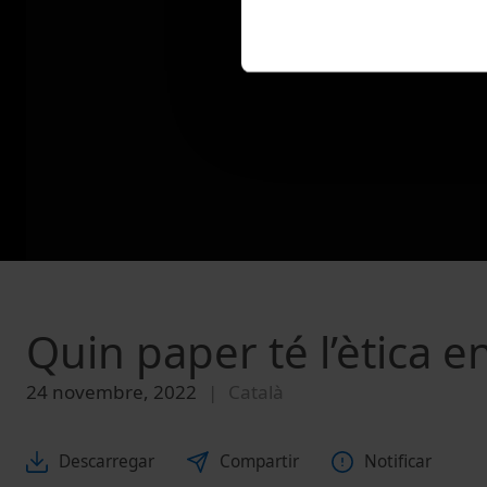
Quin paper té l’ètica e
24 novembre, 2022
Català
Descarregar
Compartir
Notificar