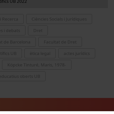
tífics UB 2022
i Recerca
Ciències Socials i Jurídiques
es i debats
Dret
at de Barcelona
Facultat de Dret
tífics UB
ètica legal
actes jurídics
Köpcke Tinturé, Maris, 1978-
educatius oberts UB