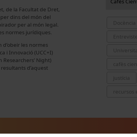
Cafès Cien
t, de la Facultat de Dret,
aper dins del món del
Docència 
irador per al món legal.
les normes jurídiques.
Entrevist
an d’obeir les normes
Universit
ica i Innovació (UCC+I)
n Researchers’ Night)
cafès cien
 resultants d’aquest
justícia
recursos 