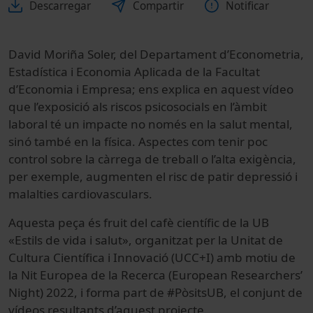
Descarregar
Compartir
Notificar
David Moriña Soler, del
Departament d’Econometria,
Estadística i Economia Aplicada de la Facultat
d’Economia i Empresa; ens
explica en aquest vídeo
que l’exposició als riscos psicosocials en l’àmbit
laboral té un impacte no només en la salut mental,
sinó també en la física. Aspectes com tenir poc
control sobre la càrrega de treball o l’alta exigència,
per exemple, augmenten el risc de patir depressió i
malalties cardiovasculars.
Aquesta peça és fruit del cafè científic de la UB
«Estils de vida i salut», organitzat per la Unitat de
Cultura Científica i Innovació (UCC+I) amb motiu de
la Nit Europea de la Recerca (European Researchers’
Night) 2022, i forma part de #PòsitsUB, el conjunt de
vídeos resultants d’aquest projecte.