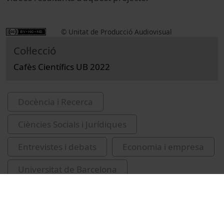
© Unitat de Producció Audiovisual
Col·lecció
Cafès Científics UB 2022
Docència i Recerca
Ciències Socials i Jurídiques
Entrevistes i debats
Economia i empresa
Universitat de Barcelona
Facultat de d'Economia i Empresa
cafès científics UB
salut mental