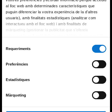
al lloc web amb determinades característiques que
puguin diferenciar la vostra experiència de la d’altres
usuaris), amb finalitats estadístiques (analitzar com
interactueu amb el lloc web) i amb finalitats de
màrqueting (gestionar la publicitat que s’ofereix
adequant-la en funció dels vostres hàbits de navegació).
Per obtenir més informació sobre les galetes podeu
Selecció
consultar la
Política de galetes del lloc web de la
Requeriments
de
Universitat de Barcelona
.
consentiment
Preferències
Estadístiques
Màrqueting