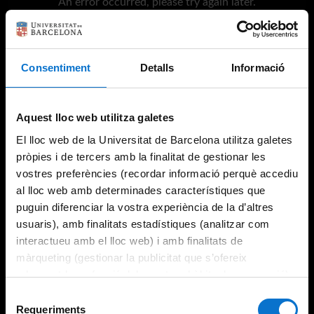
An error occurred, please try again later.
Try again
Consentiment
Detalls
Informació
Aquest lloc web utilitza galetes
El lloc web de la Universitat de Barcelona utilitza galetes
pròpies i de tercers amb la finalitat de gestionar les
vostres preferències (recordar informació perquè accediu
al lloc web amb determinades característiques que
puguin diferenciar la vostra experiència de la d’altres
usuaris), amb finalitats estadístiques (analitzar com
interactueu amb el lloc web) i amb finalitats de
màrqueting (gestionar la publicitat que s’ofereix
adequant-la en funció dels vostres hàbits de navegació).
Per obtenir més informació sobre les galetes podeu
Selecció
consultar la
Política de galetes del lloc web de la
Requeriments
de