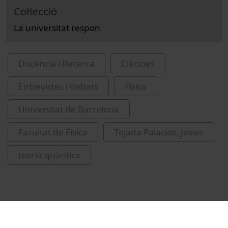
Col·lecció
La universitat respon
Docència i Recerca
Ciències
Entrevistes i debats
Física
Universitat de Barcelona
Facultat de Física
Tejada Palacios, Javier
teoria quàntica