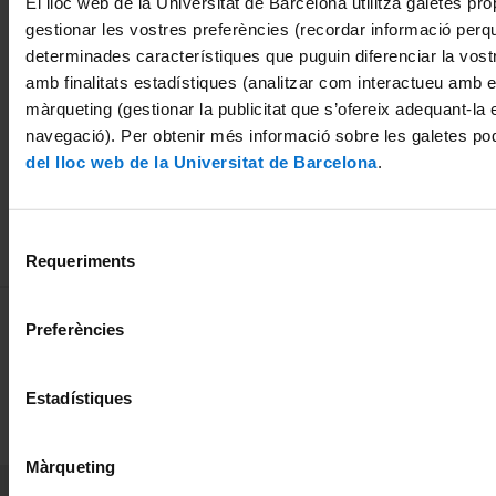
El lloc web de la Universitat de Barcelona utilitza galetes pròp
de la UB a les
2011
0
gestionar les vostres preferències (recordar informació perq
millors
2
determinades característiques que puguin diferenciar la vostr
activitats de
amb finalitats estadístiques (analitzar com interactueu amb el
divulgació
màrqueting (gestionar la publicitat que s’ofereix adequant-la 
científica i
navegació). Per obtenir més informació sobre les galetes po
humanística
del lloc web de la Universitat de Barcelona
.
24 març, 2014
Selecció
Requeriments
de
consentiment
MENÚ PEU 1
Avís legal
Preferències
Galetes
Estadístiques
PEU 2
Privadesa i termes
Sobre UBtv
Màrqueting
PEU 3
Contacte