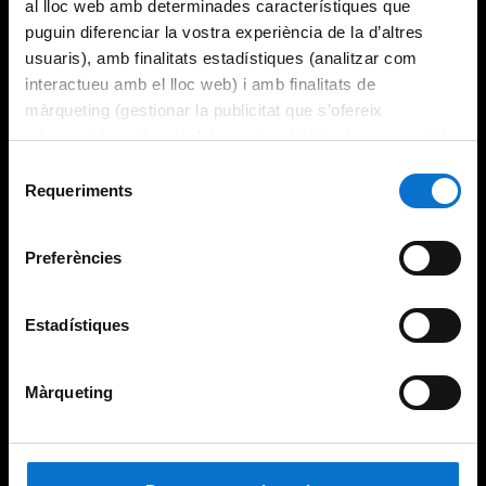
al lloc web amb determinades característiques que
puguin diferenciar la vostra experiència de la d’altres
usuaris), amb finalitats estadístiques (analitzar com
interactueu amb el lloc web) i amb finalitats de
màrqueting (gestionar la publicitat que s’ofereix
adequant-la en funció dels vostres hàbits de navegació).
Per obtenir més informació sobre les galetes podeu
Selecció
consultar la
Política de galetes del lloc web de la
Requeriments
de
Universitat de Barcelona
.
consentiment
Preferències
Estadístiques
Màrqueting