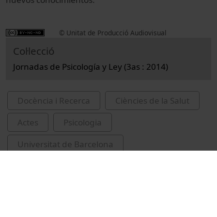
© Unitat de Producció Audiovisual
Col·lecció
Jornadas de Psicología y Ley (3as : 2014)
Docència i Recerca
Ciències de la Salut
Actes
Psicologia
Universitat de Barcelona
Facultat de Psicologia
Basilio, Miquel
congressos
psicologia forense
presos