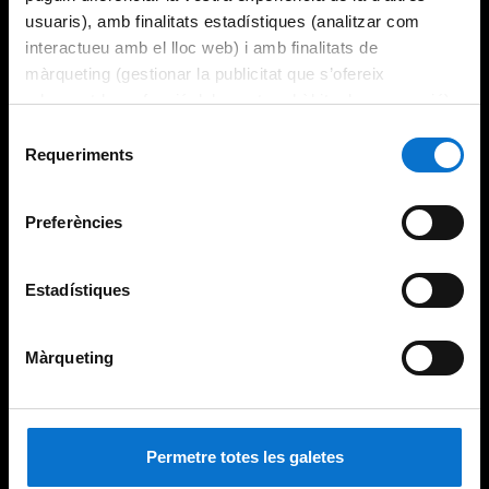
usuaris), amb finalitats estadístiques (analitzar com
interactueu amb el lloc web) i amb finalitats de
màrqueting (gestionar la publicitat que s’ofereix
adequant-la en funció dels vostres hàbits de navegació).
Per obtenir més informació sobre les galetes podeu
Selecció
consultar la
Política de galetes del lloc web de la
Requeriments
de
Universitat de Barcelona
.
consentiment
Preferències
Estadístiques
Màrqueting
Permetre totes les galetes