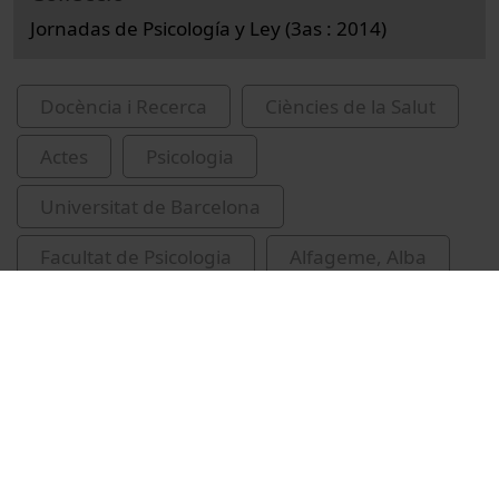
Jornadas de Psicología y Ley (3as : 2014)
Docència i Recerca
Ciències de la Salut
Actes
Psicologia
Universitat de Barcelona
Facultat de Psicologia
Alfageme, Alba
congressos
psicologia forense
homicidis
violència contra les dones