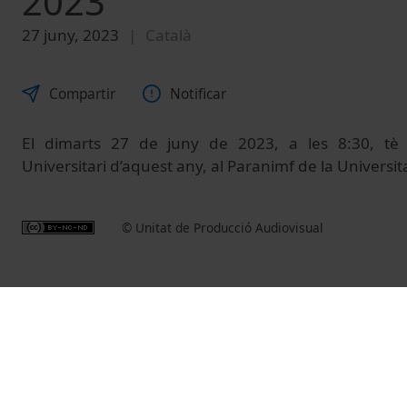
2023
27 juny, 2023
Català
Compartir
Notificar
El dimarts 27 de juny de 2023, a les 8:30, tè l
Universitari d’aquest any, al Paranimf de la Universi
© Unitat de Producció Audiovisual