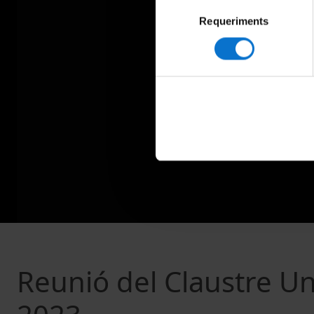
Selecció
Requeriments
de
consentiment
Reunió del Claustre Uni