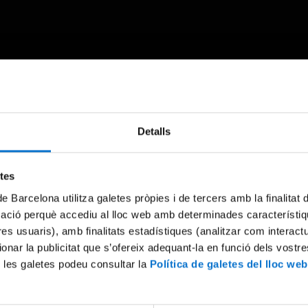
Something went wrong
Detalls
An error occurred, please try again later.
etes
de Barcelona utilitza galetes pròpies i de tercers amb la finalitat
Try again
mació perquè accediu al lloc web amb determinades característiq
tres usuaris), amb finalitats estadístiques (analitzar com interac
ionar la publicitat que s’ofereix adequant-la en funció dels vostr
 les galetes podeu consultar la
Política de galetes del lloc web