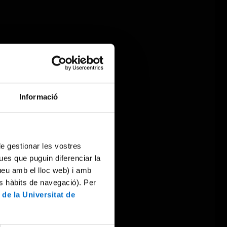
Informació
 de gestionar les vostres
ues que puguin diferenciar la
tueu amb el lloc web) i amb
es hàbits de navegació). Per
 de la Universitat de