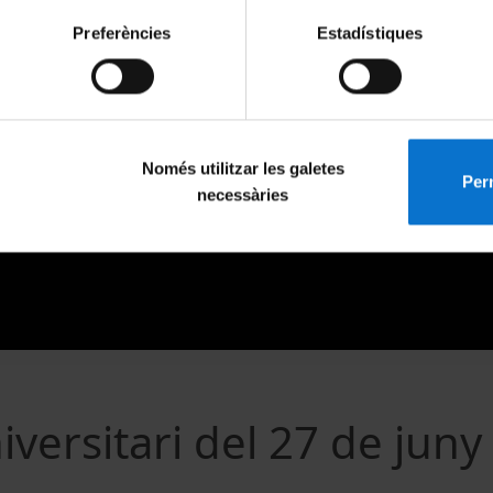
Preferències
Estadístiques
Només utilitzar les galetes
Perm
necessàries
versitari del 27 de juny