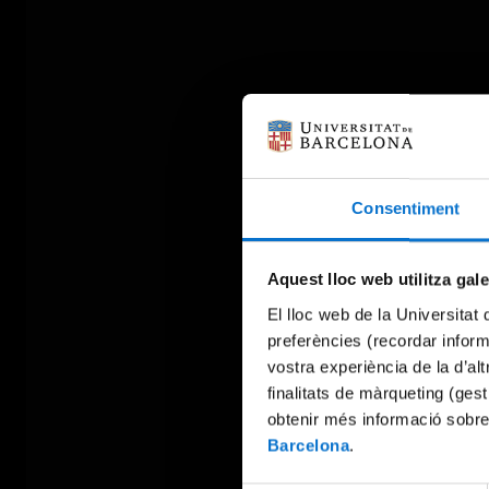
Consentiment
Aquest lloc web utilitza gal
El lloc web de la Universitat 
preferències (recordar infor
vostra experiència de la d’al
finalitats de màrqueting (gest
obtenir més informació sobre
Barcelona
.