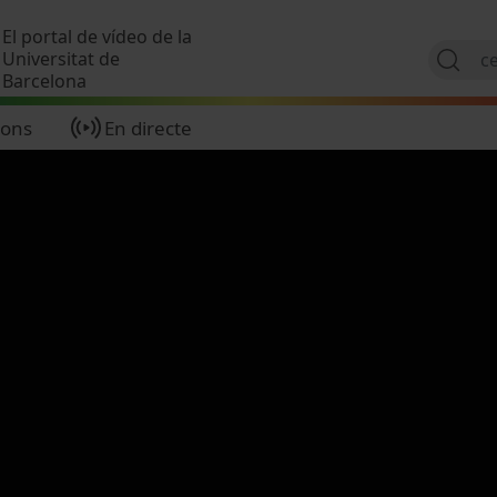
Vés al contingut
El portal de vídeo de la
Universitat de
Barcelona
ions
En directe