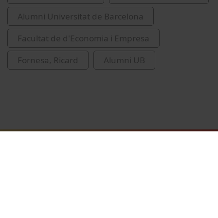
Alumni Universitat de Barcelona
Facultat de d'Economia i Empresa
Fornesa, Ricard
Alumni UB
Vídeos relacionats