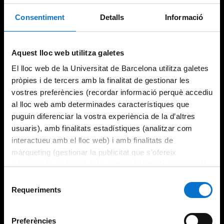
Consentiment
Detalls
Informació
Try again
Aquest lloc web utilitza galetes
El lloc web de la Universitat de Barcelona utilitza galetes
pròpies i de tercers amb la finalitat de gestionar les
vostres preferències (recordar informació perquè accediu
al lloc web amb determinades característiques que
puguin diferenciar la vostra experiència de la d’altres
usuaris), amb finalitats estadístiques (analitzar com
interactueu amb el lloc web) i amb finalitats de
màrqueting (gestionar la publicitat que s’ofereix
adequant-la en funció dels vostres hàbits de navegació).
Per obtenir més informació sobre les galetes podeu
Selecció
consultar la
Política de galetes del lloc web de la
Requeriments
de
Universitat de Barcelona
.
consentiment
Preferències