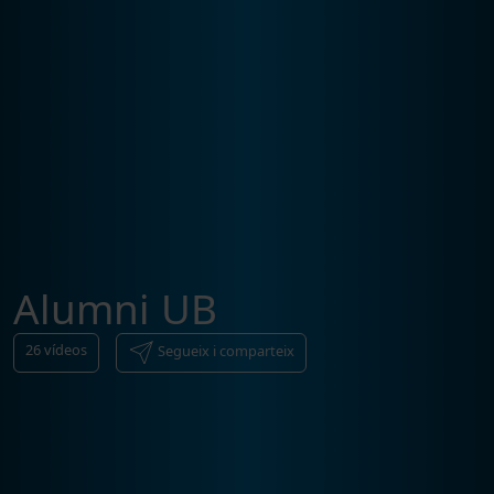
Alumni UB
26
vídeos
Segueix i comparteix