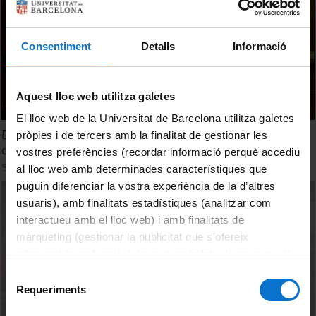
Consentiment
Detalls
Informació
Aquest lloc web utilitza galetes
El lloc web de la Universitat de Barcelona utilitza galetes
Diàlegs Alumni - Revolució terrestre: què necessites per
pròpies i de tercers amb la finalitat de gestionar les
deixar l'aigua... i no morir en l'intent
vostres preferències (recordar informació perquè accediu
5 març, 2026
al lloc web amb determinades característiques que
puguin diferenciar la vostra experiència de la d’altres
usuaris), amb finalitats estadístiques (analitzar com
interactueu amb el lloc web) i amb finalitats de
màrqueting (gestionar la publicitat que s’ofereix
adequant-la en funció dels vostres hàbits de navegació).
Per obtenir més informació sobre les galetes podeu
Selecció
consultar la
Política de galetes del lloc web de la
Requeriments
de
Universitat de Barcelona
.
consentiment