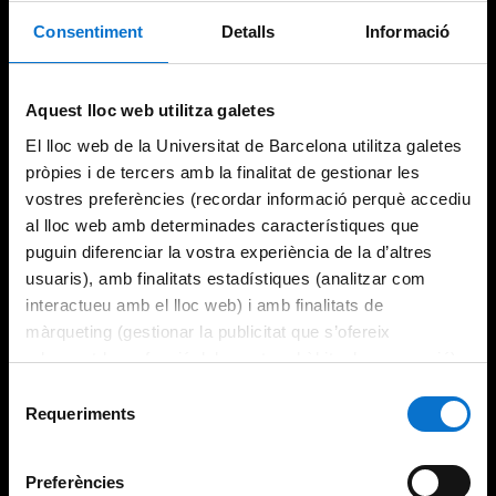
Consentiment
Detalls
Informació
Try again
Aquest lloc web utilitza galetes
El lloc web de la Universitat de Barcelona utilitza galetes
pròpies i de tercers amb la finalitat de gestionar les
vostres preferències (recordar informació perquè accediu
al lloc web amb determinades característiques que
puguin diferenciar la vostra experiència de la d’altres
usuaris), amb finalitats estadístiques (analitzar com
interactueu amb el lloc web) i amb finalitats de
màrqueting (gestionar la publicitat que s’ofereix
adequant-la en funció dels vostres hàbits de navegació).
Per obtenir més informació sobre les galetes podeu
Selecció
consultar la
Política de galetes del lloc web de la
Requeriments
de
Universitat de Barcelona
.
consentiment
Preferències