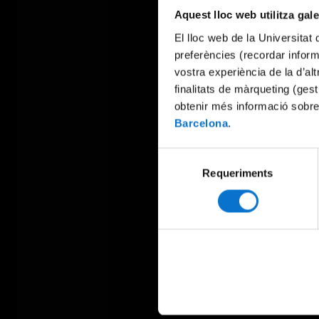
Aquest lloc web utilitza gal
El lloc web de la Universitat 
preferències (recordar infor
vostra experiència de la d’al
finalitats de màrqueting (gest
obtenir més informació sobre
Barcelona
.
Selecció
Requeriments
de
consentiment