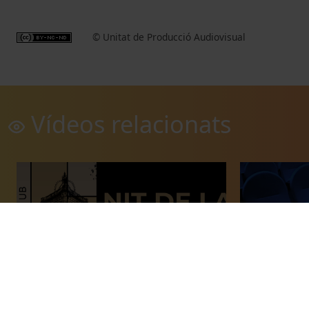
© Unitat de Producció Audiovisual
Vídeos relacionats