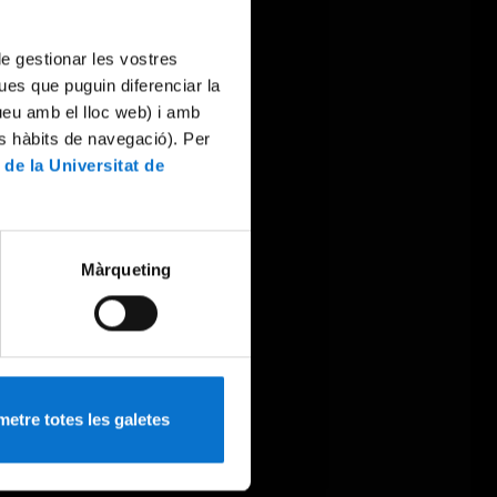
 de gestionar les vostres
ues que puguin diferenciar la
tueu amb el lloc web) i amb
es hàbits de navegació). Per
 de la Universitat de
Màrqueting
etre totes les galetes