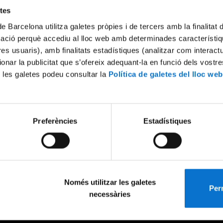
etes
de Barcelona utilitza galetes pròpies i de tercers amb la finalitat
mació perquè accediu al lloc web amb determinades característiq
tres usuaris), amb finalitats estadístiques (analitzar com interac
ionar la publicitat que s’ofereix adequant-la en funció dels vostr
 les galetes podeu consultar la
Política de galetes del lloc web
Preferències
Estadístiques
Només utilitzar les galetes
Perm
necessàries