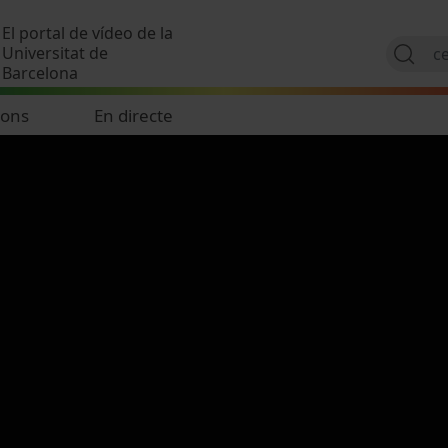
Vés al contingut
El portal de vídeo de la
Universitat de
Barcelona
ions
En directe