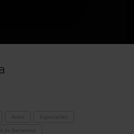
a
Actes
Espectacles
at de Barcelona