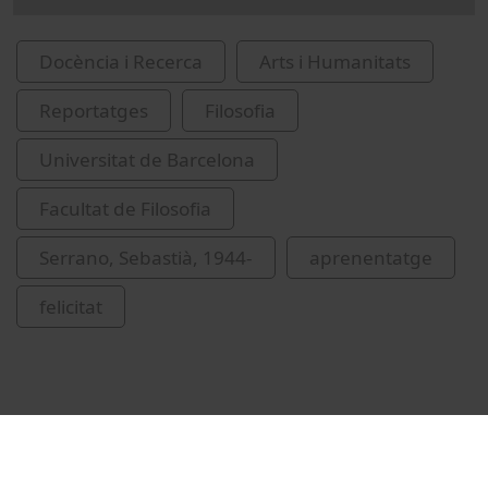
Docència i Recerca
Arts i Humanitats
Reportatges
Filosofia
Universitat de Barcelona
Facultat de Filosofia
Serrano, Sebastià, 1944-
aprenentatge
felicitat