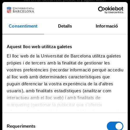
Consentiment
Detalls
Informació
Try again
Aquest lloc web utilitza galetes
El lloc web de la Universitat de Barcelona utilitza galetes
pròpies i de tercers amb la finalitat de gestionar les
vostres preferències (recordar informació perquè accediu
al lloc web amb determinades característiques que
puguin diferenciar la vostra experiència de la d’altres
usuaris), amb finalitats estadístiques (analitzar com
interactueu amb el lloc web) i amb finalitats de
màrqueting (gestionar la publicitat que s’ofereix
adequant-la en funció dels vostres hàbits de navegació).
Per obtenir més informació sobre les galetes podeu
Selecció
consultar la
Política de galetes del lloc web de la
Requeriments
de