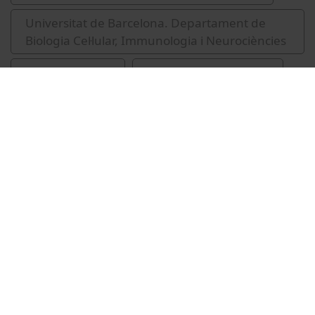
Universitat de Barcelona. Departament de
Biologia Cel·lular, Immunologia i Neurociències
teràpia cel·lular
Canals i Coll, Josep M.
Vídeos relacionats