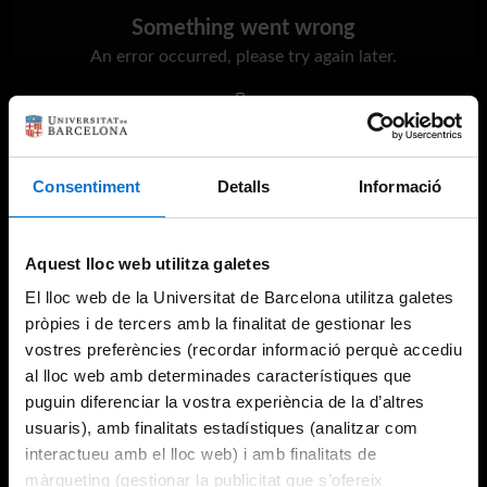
Something went wrong
An error occurred, please try again later.
Try again
Consentiment
Detalls
Informació
Aquest lloc web utilitza galetes
El lloc web de la Universitat de Barcelona utilitza galetes
pròpies i de tercers amb la finalitat de gestionar les
vostres preferències (recordar informació perquè accediu
al lloc web amb determinades característiques que
puguin diferenciar la vostra experiència de la d’altres
usuaris), amb finalitats estadístiques (analitzar com
interactueu amb el lloc web) i amb finalitats de
màrqueting (gestionar la publicitat que s’ofereix