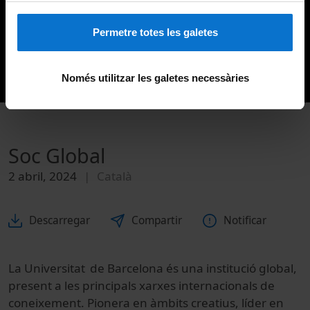
Permetre totes les galetes
Només utilitzar les galetes necessàries
Soc Global
2 abril, 2024
Català
Descarregar
Compartir
Notificar
La Universitat de Barcelona és una institució global,
present a les principals xarxes internacionals de
coneixement. Pionera en àmbits creatius, líder en