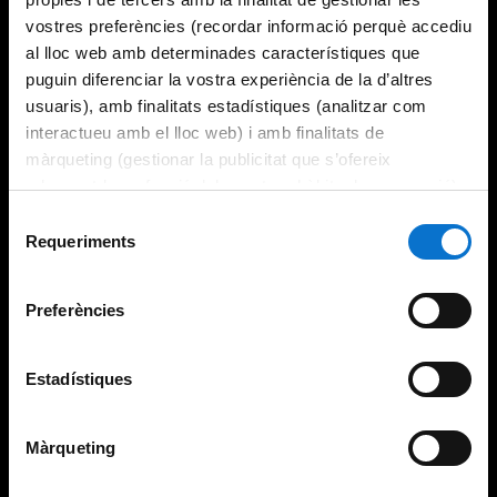
vostres preferències (recordar informació perquè accediu
al lloc web amb determinades característiques que
puguin diferenciar la vostra experiència de la d’altres
usuaris), amb finalitats estadístiques (analitzar com
interactueu amb el lloc web) i amb finalitats de
màrqueting (gestionar la publicitat que s’ofereix
adequant-la en funció dels vostres hàbits de navegació).
Per obtenir més informació sobre les galetes podeu
Selecció
consultar la
Política de galetes del lloc web de la
Requeriments
de
Universitat de Barcelona
.
consentiment
Preferències
Estadístiques
Màrqueting