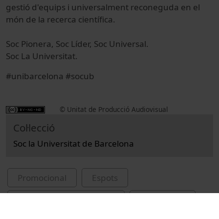
gestió d'equips i universalment reconeguda en el
món de la recerca científica.
Soc Pionera, Soc Líder, Soc Universal.
Soc La Universitat.
#unibarcelona #socub
© Unitat de Producció Audiovisual
Col·lecció
Soc la Universitat de Barcelona
Promocional
Espots
Universitat de Barcelona
Lasurt, Lola