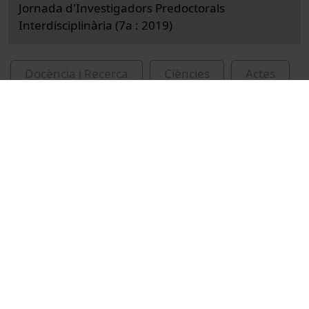
Jornada d'Investigadors Predoctorals
Interdisciplinària (7a : 2019)
Docència i Recerca
Ciències
Actes
Enginyeria i tecnologia
Universitat de Barcelona
Groen, Johannes
Jornada d'Investigadors Predoctorals
Interdisciplinària
indústries biotecnològiques
nanotecnologia