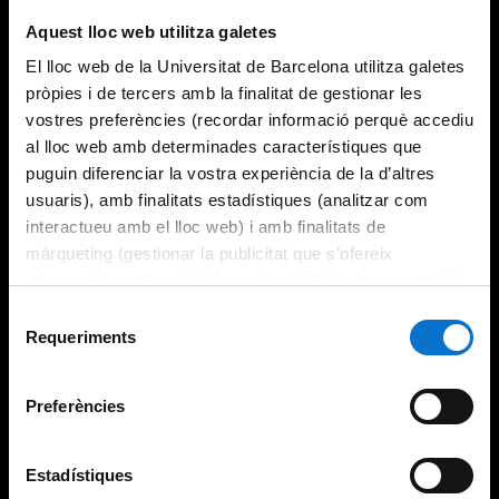
Aquest lloc web utilitza galetes
El lloc web de la Universitat de Barcelona utilitza galetes
pròpies i de tercers amb la finalitat de gestionar les
vostres preferències (recordar informació perquè accediu
al lloc web amb determinades característiques que
puguin diferenciar la vostra experiència de la d’altres
usuaris), amb finalitats estadístiques (analitzar com
interactueu amb el lloc web) i amb finalitats de
màrqueting (gestionar la publicitat que s’ofereix
adequant-la en funció dels vostres hàbits de navegació).
Per obtenir més informació sobre les galetes podeu
Selecció
consultar la
Política de galetes del lloc web de la
Requeriments
de
Universitat de Barcelona
.
consentiment
Preferències
Estadístiques