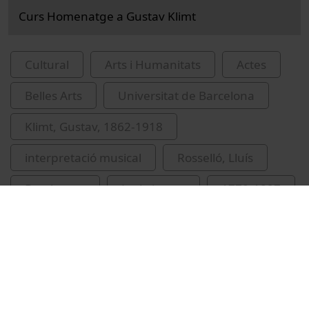
Curs Homenatge a Gustav Klimt
Cultural
Arts i Humanitats
Actes
Belles Arts
Universitat de Barcelona
Klimt, Gustav, 1862-1918
interpretació musical
Rosselló, Lluís
Beethoven
Ludwig van
1770-1827
conferències
recursos educatius oberts UB