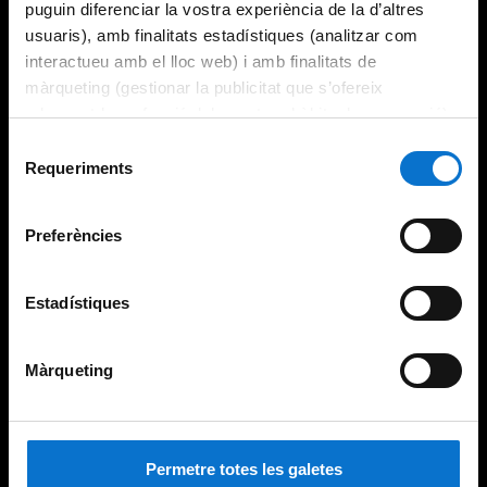
puguin diferenciar la vostra experiència de la d’altres
usuaris), amb finalitats estadístiques (analitzar com
interactueu amb el lloc web) i amb finalitats de
màrqueting (gestionar la publicitat que s’ofereix
adequant-la en funció dels vostres hàbits de navegació).
Per obtenir més informació sobre les galetes podeu
Selecció
consultar la
Política de galetes del lloc web de la
Requeriments
de
Universitat de Barcelona
.
consentiment
Preferències
Estadístiques
Màrqueting
Permetre totes les galetes