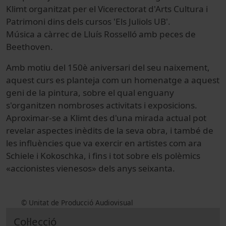
Klimt organitzat per el Vicerectorat d'Arts Cultura i
Patrimoni dins dels cursos 'Els Juliols UB'.
Música a càrrec de Lluís Rosselló amb peces de
Beethoven.
Amb motiu del 150è aniversari del seu naixement,
aquest curs es planteja com un homenatge a aquest
geni de la pintura, sobre el qual enguany
s'organitzen nombroses activitats i exposicions.
Aproximar-se a Klimt des d'una mirada actual pot
revelar aspectes inèdits de la seva obra, i també de
les influències que va exercir en artistes com ara
Schiele i Kokoschka, i fins i tot sobre els polèmics
«accionistes vienesos» dels anys seixanta.
© Unitat de Producció Audiovisual
Col·lecció